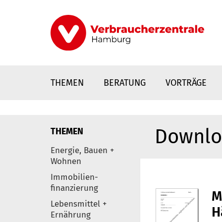
Direkt
zum
Inhalt
THEMEN
BERATUNG
VORTRÄGE
Downlo
THEMEN
nstaltungen
Energie, Bauen +
0
Wohnen
Elemente
Immobilien-
finanzierung
Lebensmittel +
Ernährung