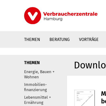
Direkt
zum
Inhalt
THEMEN
BERATUNG
VORTRÄGE
Downlo
THEMEN
nstaltungen
Energie, Bauen +
0
Wohnen
Elemente
Immobilien-
finanzierung
Lebensmittel +
Ernährung