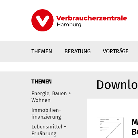
Direkt
zum
Inhalt
THEMEN
BERATUNG
VORTRÄGE
Downlo
THEMEN
nstaltungen
Energie, Bauen +
0
Wohnen
Elemente
Immobilien-
finanzierung
Lebensmittel +
Ernährung