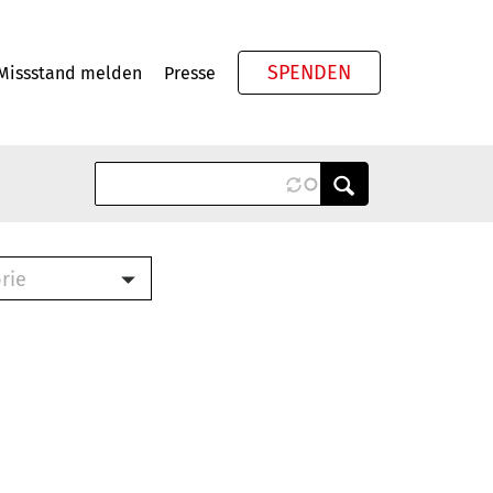
SPENDEN
Missstand melden
Presse
Meta
rie
ook (PDF)
terbrief (RTF)
roschüre (PDF)
cklisten (PDF)
schüre
ch