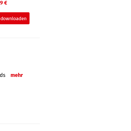
99 €
onds
mehr