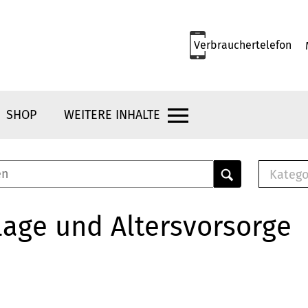
Verbrauchertelefon
SHOP
WEITERE INHALTE
Katego
E-B
Mus
age und Altersvorsorge
E-B
Che
Bro
Bu