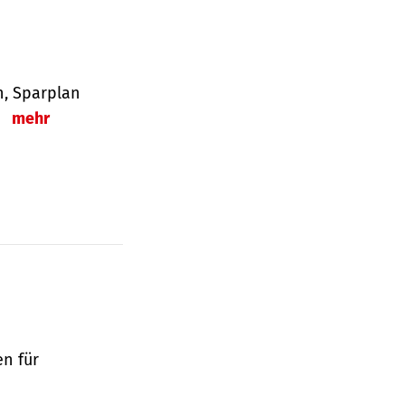
en, Sparplan
.
mehr
en für