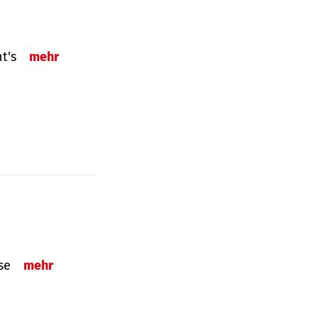
ht's
mehr
sse
mehr