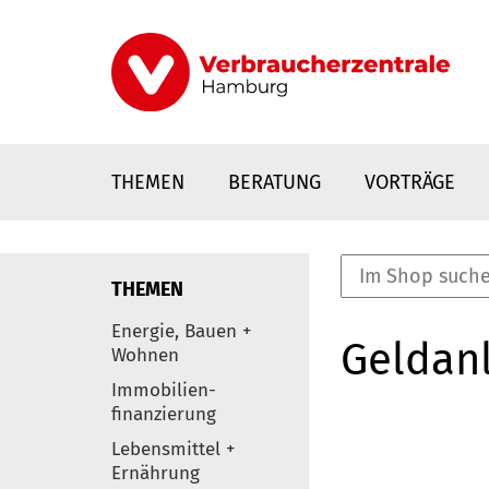
Direkt
zum
Inhalt
THEMEN
BERATUNG
VORTRÄGE
THEMEN
nstaltungen
Energie, Bauen +
Geldanl
0
Wohnen
Elemente
Immobilien-
finanzierung
Lebensmittel +
Ernährung