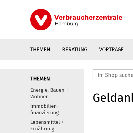
Direkt
zum
Inhalt
THEMEN
BERATUNG
VORTRÄGE
THEMEN
nstaltungen
Energie, Bauen +
Geldanl
0
Wohnen
Elemente
Immobilien-
finanzierung
Lebensmittel +
Ernährung