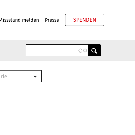
SPENDEN
Missstand melden
Presse
Meta
rie
ook (PDF)
terbrief (RTF)
roschüre (PDF)
cklisten (PDF)
schüre
ch