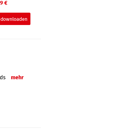
99 €
onds
mehr