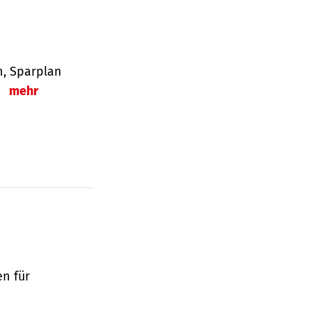
en, Sparplan
.
mehr
en für