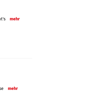
ht's
mehr
sse
mehr