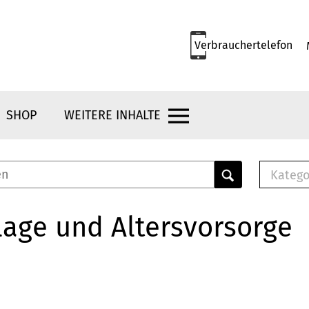
Verbrauchertelefon
SHOP
WEITERE INHALTE
Katego
E-B
Mus
age und Altersvorsorge
E-B
Che
Bro
Bu