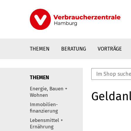
Direkt
zum
Inhalt
THEMEN
BERATUNG
VORTRÄGE
THEMEN
nstaltungen
Energie, Bauen +
Geldanl
0
Wohnen
Elemente
Immobilien-
finanzierung
Lebensmittel +
Ernährung