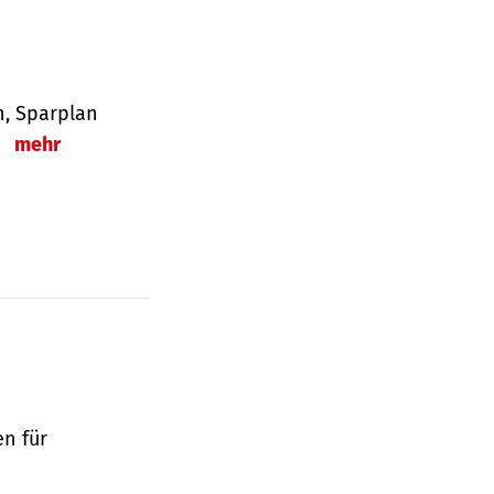
en, Sparplan
.
mehr
en für