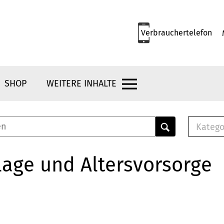
Verbrauchertelefon
SHOP
WEITERE INHALTE
Katego
E-B
Mus
age und Altersvorsorge
E-B
Che
Bro
Bu