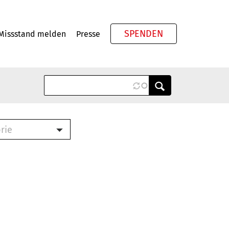
SPENDEN
Missstand melden
Presse
Meta
rie
ook (PDF)
terbrief (RTF)
roschüre (PDF)
cklisten (PDF)
schüre
ch