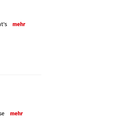
ht's
mehr
sse
mehr