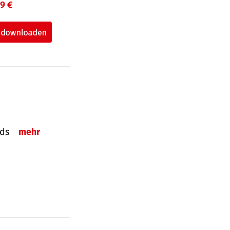
99 €
onds
mehr