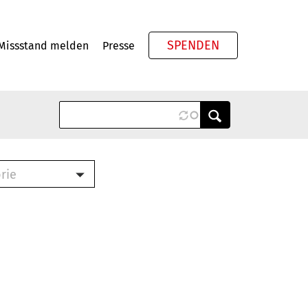
SPENDEN
Missstand melden
Presse
Meta
rie
ook (PDF)
terbrief (RTF)
roschüre (PDF)
cklisten (PDF)
schüre
ch