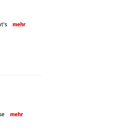
ht's
mehr
sse
mehr