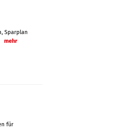
en, Sparplan
.
mehr
en für