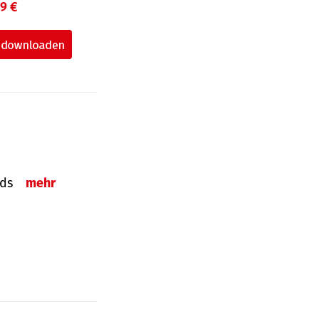
99 €
onds
mehr