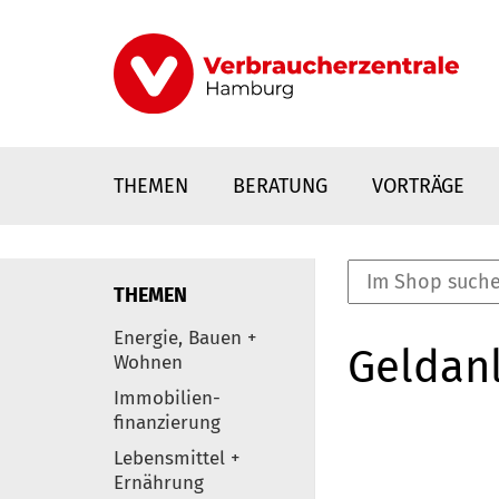
Direkt
zum
Inhalt
THEMEN
BERATUNG
VORTRÄGE
THEMEN
nstaltungen
Energie, Bauen +
Geldanl
0
Wohnen
Elemente
Immobilien-
finanzierung
Lebensmittel +
Ernährung