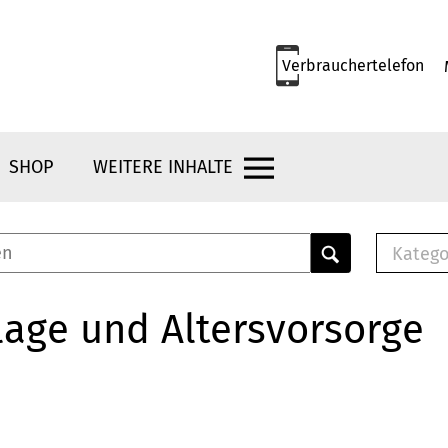
Verbrauchertelefon
SHOP
WEITERE INHALTE
Katego
E-B
Mus
age und Altersvorsorge
E-B
Che
Bro
Bu