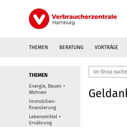
Direkt
zum
Inhalt
THEMEN
BERATUNG
VORTRÄGE
THEMEN
nstaltungen
Energie, Bauen +
Geldanl
0
Wohnen
Elemente
Immobilien-
finanzierung
Lebensmittel +
Ernährung