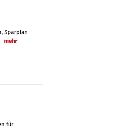
en, Sparplan
.
mehr
en für