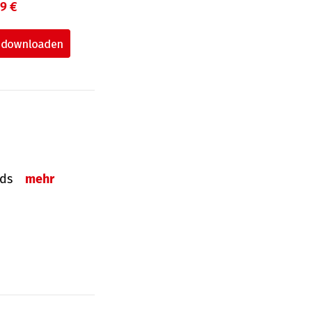
99 €
onds
mehr