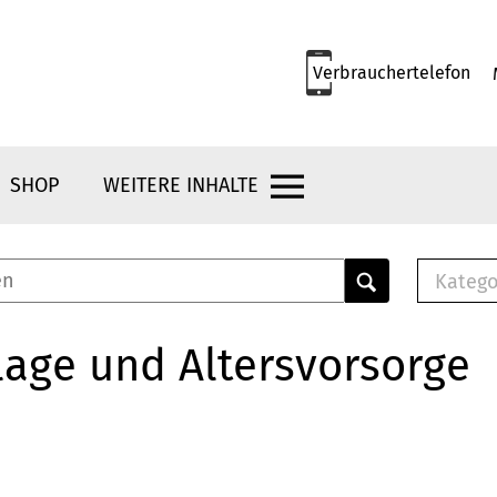
Verbrauchertelefon
SHOP
WEITERE INHALTE
Katego
E-B
Mus
age und Altersvorsorge
E-B
Che
Bro
Bu