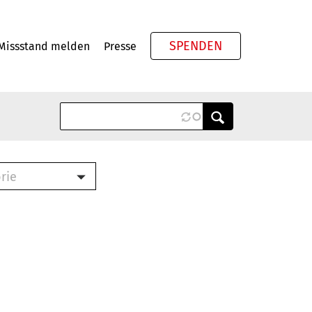
SPENDEN
Missstand melden
Presse
Meta
rie
ook (PDF)
terbrief (RTF)
roschüre (PDF)
cklisten (PDF)
schüre
ch