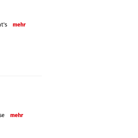
ht's
mehr
sse
mehr