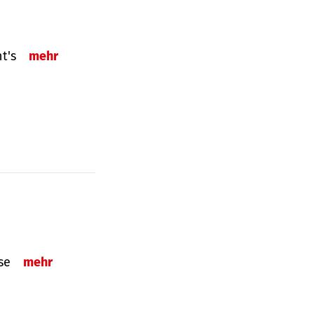
ht's
mehr
sse
mehr