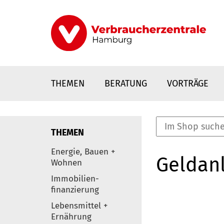
Direkt
zum
Inhalt
THEMEN
BERATUNG
VORTRÄGE
THEMEN
nstaltungen
Energie, Bauen +
Geldanl
0
Wohnen
Elemente
Immobilien-
finanzierung
Lebensmittel +
Ernährung