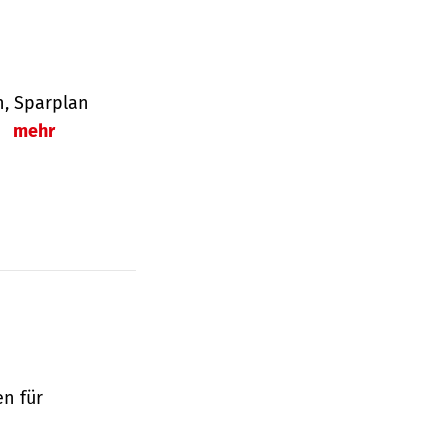
en, Sparplan
.
mehr
en für