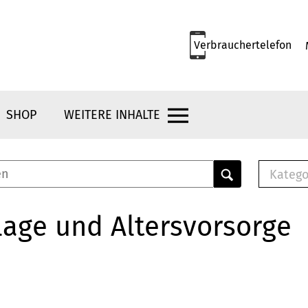
Verbrauchertelefon
SHOP
WEITERE INHALTE
Katego
E-B
Mus
age und Altersvorsorge
E-B
Che
Bro
Bu