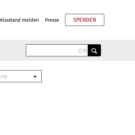
SPENDEN
Missstand melden
Presse
Meta
rie
ook (PDF)
terbrief (RTF)
roschüre (PDF)
cklisten (PDF)
schüre
ch