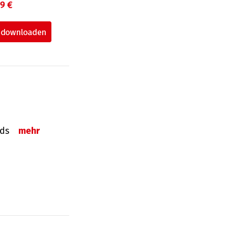
99 €
onds
mehr