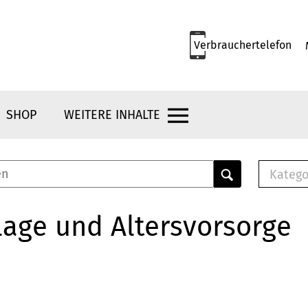
Verbrauchertelefon
SHOP
WEITERE INHALTE
Katego
E-B
Mus
age und Altersvorsorge
E-B
Che
Bro
Bu