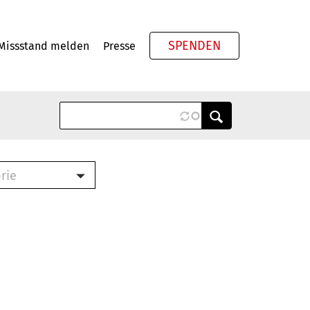
SPENDEN
Missstand melden
Presse
Meta
rie
ook (PDF)
terbrief (RTF)
roschüre (PDF)
cklisten (PDF)
schüre
ch