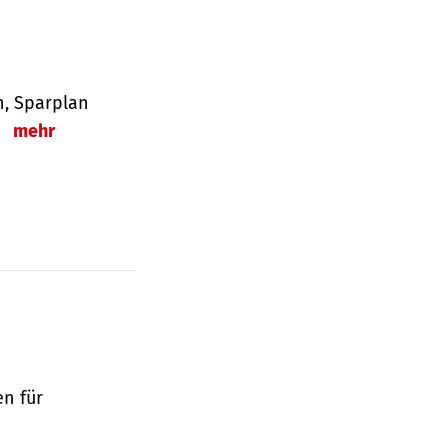
en, Sparplan
.
mehr
en für