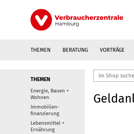
Direkt
zum
Inhalt
THEMEN
BERATUNG
VORTRÄGE
THEMEN
nstaltungen
Energie, Bauen +
Geldanl
0
Wohnen
Elemente
Immobilien-
finanzierung
Lebensmittel +
Ernährung