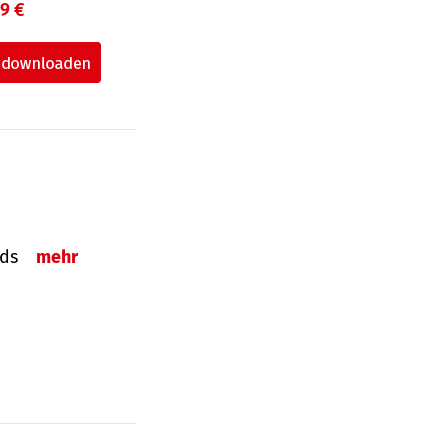
99 €
onds
mehr