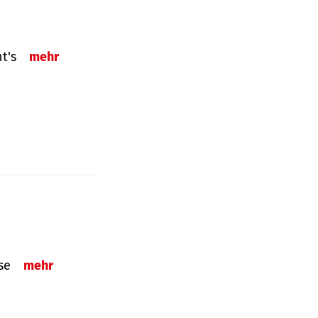
ht's
mehr
sse
mehr