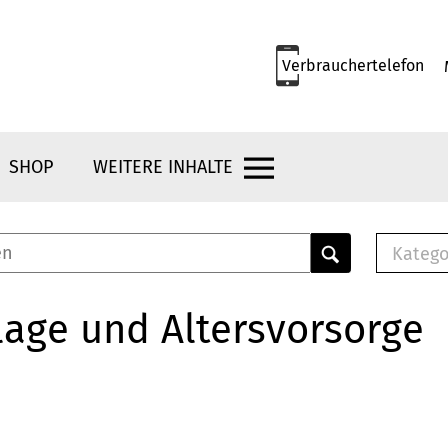
Verbrauchertelefon
SHOP
WEITERE INHALTE
Katego
E-B
Mus
age und Altersvorsorge
E-B
Che
Bro
Bu