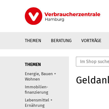
Direkt
zum
Inhalt
THEMEN
BERATUNG
VORTRÄGE
THEMEN
nstaltungen
Energie, Bauen +
Geldanl
0
Wohnen
Elemente
Immobilien-
finanzierung
Lebensmittel +
Ernährung