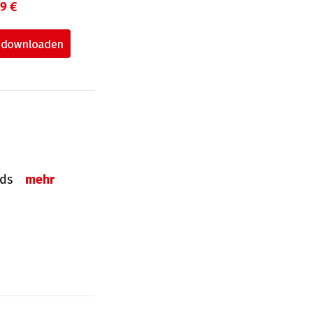
99 €
onds
mehr