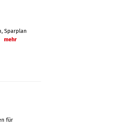
en, Sparplan
.
mehr
en für