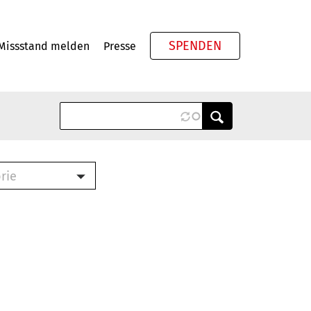
SPENDEN
Missstand melden
Presse
Meta
rie
ook (PDF)
terbrief (RTF)
roschüre (PDF)
cklisten (PDF)
schüre
ch