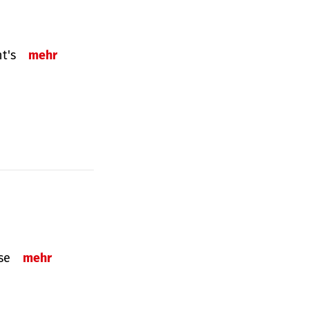
ht's
mehr
sse
mehr