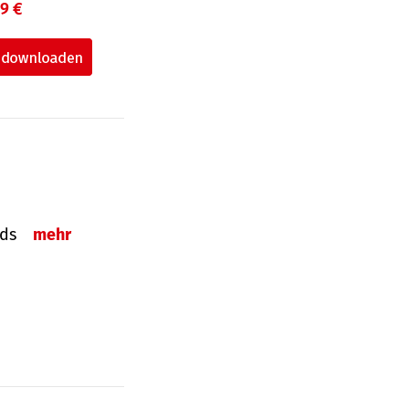
99 €
onds
mehr