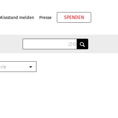
SPENDEN
Missstand melden
Presse
Meta
rie
ook (PDF)
terbrief (RTF)
roschüre (PDF)
cklisten (PDF)
schüre
ch