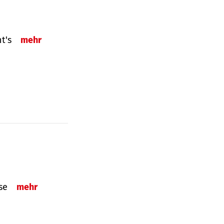
ht's
mehr
sse
mehr