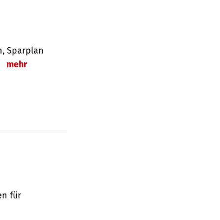
en, Sparplan
.
mehr
en für