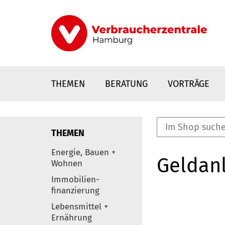
Direkt
zum
Inhalt
THEMEN
BERATUNG
VORTRÄGE
THEMEN
nstaltungen
Energie, Bauen +
Geldanl
0
Wohnen
Elemente
Immobilien-
finanzierung
Lebensmittel +
Ernährung