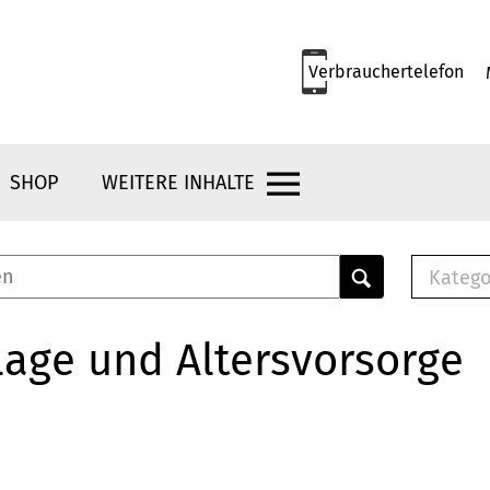
Verbrauchertelefon
SHOP
WEITERE INHALTE
Katego
E-B
Mus
age und Altersvorsorge
E-B
Che
Bro
Bu