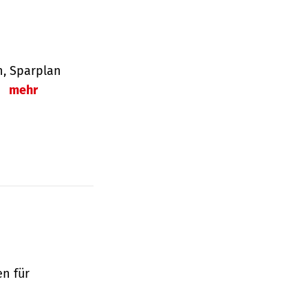
en, Sparplan
.
mehr
en für