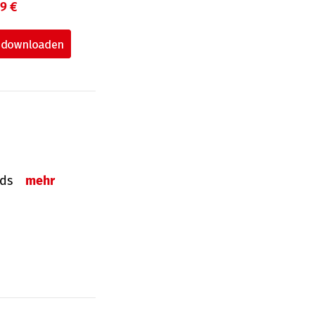
99 €
onds
mehr