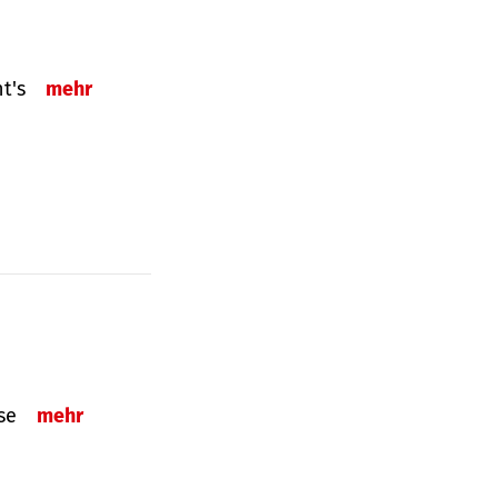
ht's
mehr
sse
mehr