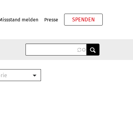
SPENDEN
Missstand melden
Presse
Meta
rie
ook (PDF)
terbrief (RTF)
roschüre (PDF)
cklisten (PDF)
schüre
ch