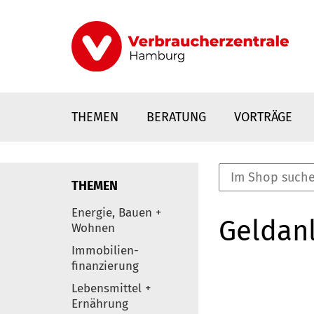
Direkt
zum
Inhalt
THEMEN
BERATUNG
VORTRÄGE
THEMEN
nstaltungen
Energie, Bauen +
Geldanl
0
Wohnen
Elemente
Immobilien-
finanzierung
Lebensmittel +
Ernährung