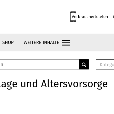
Verbrauchertelefon
SHOP
WEITERE INHALTE
Katego
E-B
Mus
age und Altersvorsorge
E-B
Che
Bro
Bu