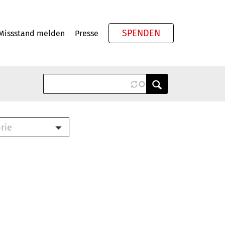
SPENDEN
Missstand melden
Presse
Meta
rie
ook (PDF)
terbrief (RTF)
roschüre (PDF)
cklisten (PDF)
schüre
ch