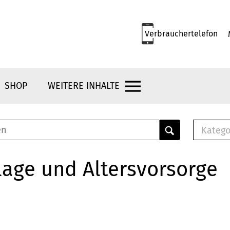
Verbrauchertelefon
SHOP
WEITERE INHALTE
Katego
E-B
Mus
age und Altersvorsorge
E-B
Che
Bro
Bu