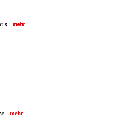
ht's
mehr
sse
mehr