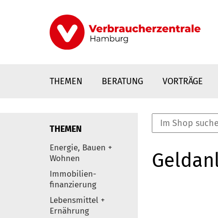
Direkt
zum
Inhalt
THEMEN
BERATUNG
VORTRÄGE
THEMEN
nstaltungen
Energie, Bauen +
Geldanl
0
Wohnen
Elemente
Immobilien-
finanzierung
Lebensmittel +
Ernährung