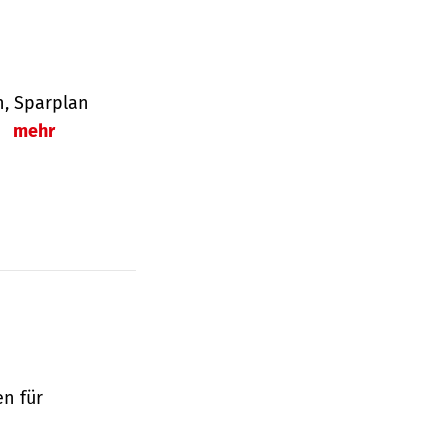
en, Sparplan
.
mehr
en für