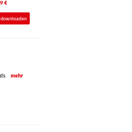
99 €
onds
mehr