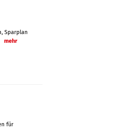
en, Sparplan
.
mehr
en für