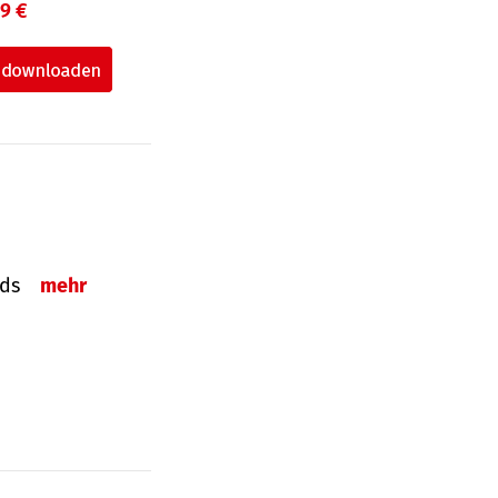
99 €
onds
mehr