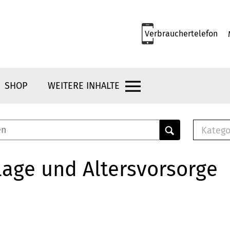
Verbrauchertelefon
SHOP
WEITERE INHALTE
Katego
E-B
Mus
age und Altersvorsorge
E-B
Che
Bro
Bu