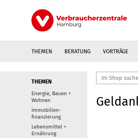
Direkt
zum
Inhalt
THEMEN
BERATUNG
VORTRÄGE
THEMEN
nstaltungen
Energie, Bauen +
Geldanl
0
Wohnen
Elemente
Immobilien-
finanzierung
Lebensmittel +
Ernährung