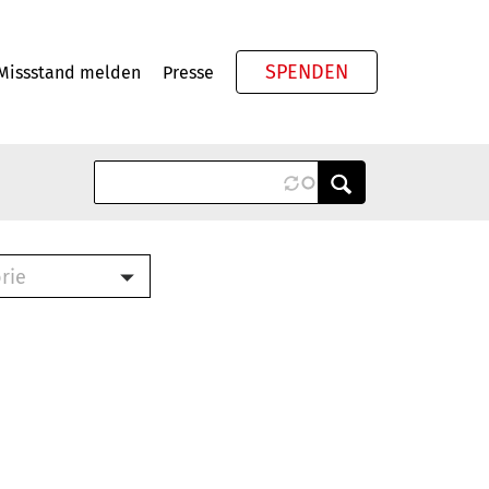
SPENDEN
Missstand melden
Presse
Meta
rie
ook (PDF)
terbrief (RTF)
roschüre (PDF)
cklisten (PDF)
schüre
ch