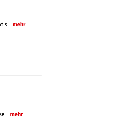
ht's
mehr
sse
mehr