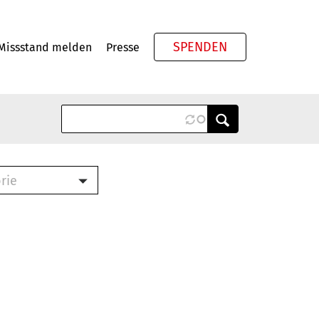
SPENDEN
Missstand melden
Presse
Meta
rie
ook (PDF)
terbrief (RTF)
roschüre (PDF)
cklisten (PDF)
schüre
ch