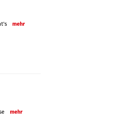
ht's
mehr
sse
mehr