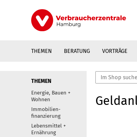
Direkt
zum
Inhalt
THEMEN
BERATUNG
VORTRÄGE
THEMEN
nstaltungen
Energie, Bauen +
Geldanl
0
Wohnen
Elemente
Immobilien-
finanzierung
Lebensmittel +
Ernährung