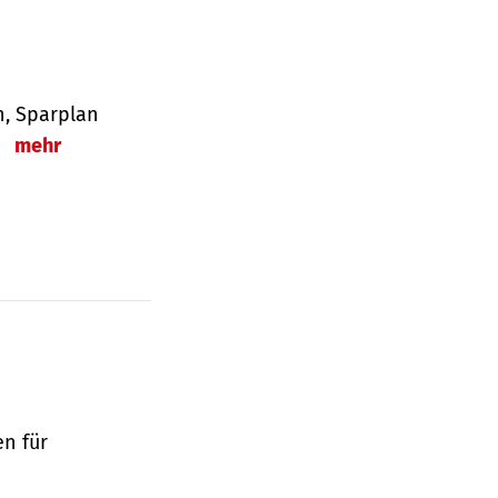
en, Sparplan
.
mehr
en für