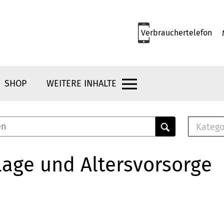
Verbrauchertelefon
SHOP
WEITERE INHALTE
Katego
E-B
Mus
age und Altersvorsorge
E-B
Che
Bro
Bu