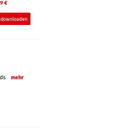
99 €
onds
mehr