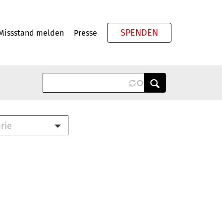
SPENDEN
Missstand melden
Presse
Meta
rie
ook (PDF)
terbrief (RTF)
roschüre (PDF)
cklisten (PDF)
schüre
ch