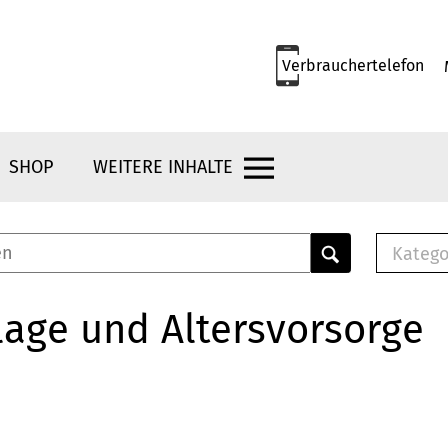
Verbrauchertelefon
SHOP
WEITERE INHALTE
Katego
E-B
Mus
age und Altersvorsorge
E-B
Che
Bro
Bu