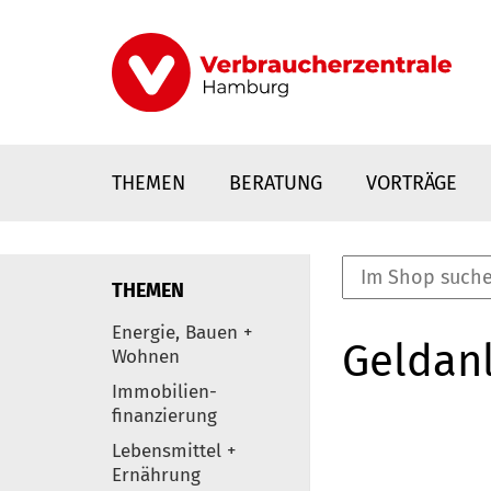
Direkt
zum
Inhalt
THEMEN
BERATUNG
VORTRÄGE
THEMEN
nstaltungen
Energie, Bauen +
Geldanl
0
Wohnen
Elemente
Immobilien-
finanzierung
Lebensmittel +
Ernährung