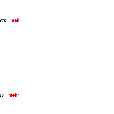
ht's
mehr
sse
mehr