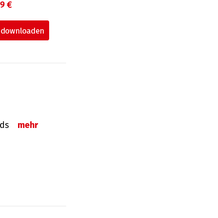
99 €
onds
mehr