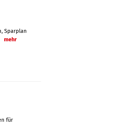
en, Sparplan
.
mehr
en für