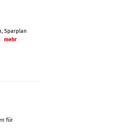
en, Sparplan
.
mehr
en für