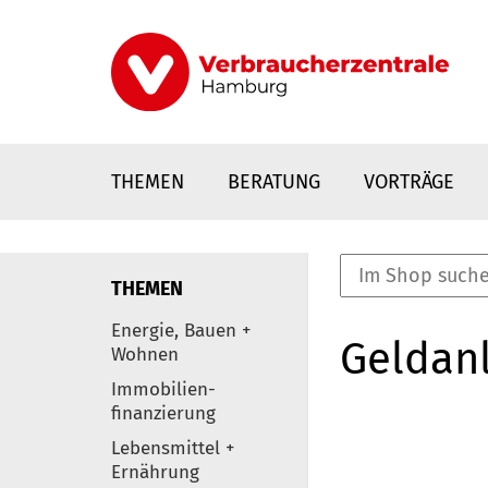
Direkt
zum
Inhalt
THEMEN
BERATUNG
VORTRÄGE
THEMEN
nstaltungen
Energie, Bauen +
Geldanl
0
Wohnen
Elemente
Immobilien-
finanzierung
Lebensmittel +
Ernährung