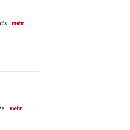
ht's
mehr
sse
mehr