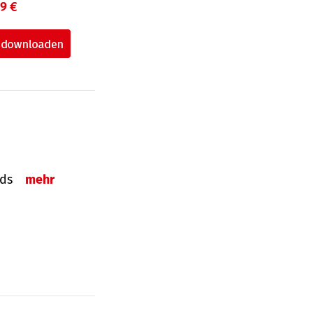
99 €
onds
mehr