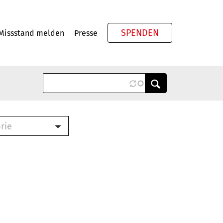
SPENDEN
Missstand melden
Presse
Meta
rie
ook (PDF)
terbrief (RTF)
roschüre (PDF)
cklisten (PDF)
schüre
ch