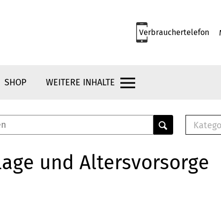
Verbrauchertelefon
SHOP
WEITERE INHALTE
Katego
E-B
Mus
age und Altersvorsorge
E-B
Che
Bro
Bu