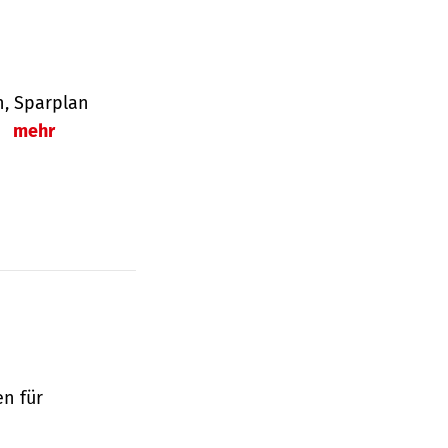
en, Sparplan
.
mehr
en für