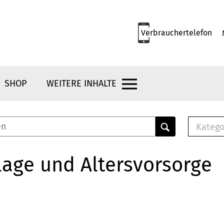
Verbrauchertelefon
SHOP
WEITERE INHALTE
Katego
E-B
Mus
age und Altersvorsorge
E-B
Che
Bro
Bu