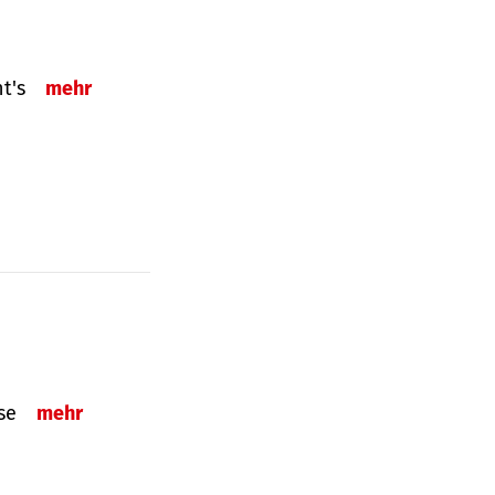
ht's
mehr
sse
mehr