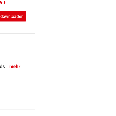
99 €
onds
mehr