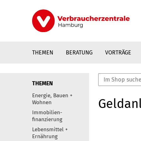
Direkt
zum
Inhalt
THEMEN
BERATUNG
VORTRÄGE
THEMEN
nstaltungen
Energie, Bauen +
Geldanl
0
Wohnen
Elemente
Immobilien-
finanzierung
Lebensmittel +
Ernährung