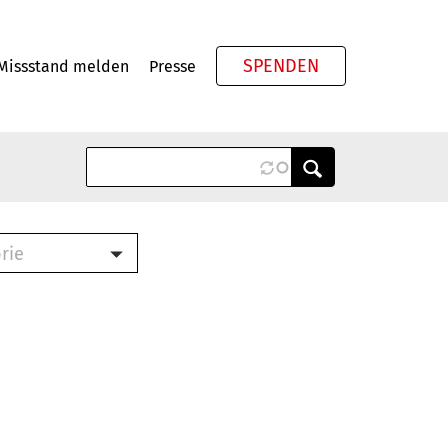
SPENDEN
Missstand melden
Presse
Meta
rie
ook (PDF)
terbrief (RTF)
roschüre (PDF)
cklisten (PDF)
schüre
ch