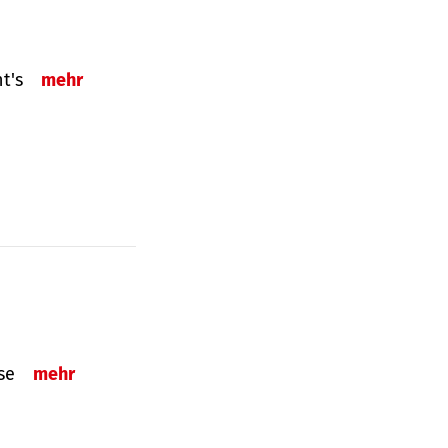
ht's
mehr
sse
mehr