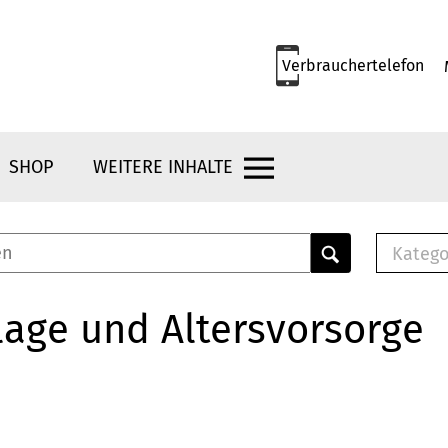
Verbrauchertelefon
SHOP
WEITERE INHALTE
Katego
E-B
Mus
age und Altersvorsorge
E-B
Che
Bro
Bu