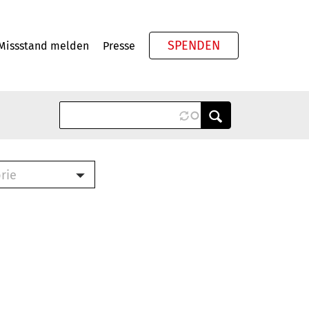
SPENDEN
Missstand melden
Presse
Meta
rie
ook (PDF)
terbrief (RTF)
roschüre (PDF)
cklisten (PDF)
schüre
ch