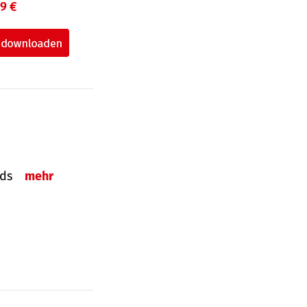
99 €
onds
mehr