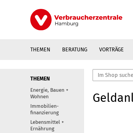
Direkt
zum
Inhalt
THEMEN
BERATUNG
VORTRÄGE
THEMEN
nstaltungen
Energie, Bauen +
Geldanl
0
Wohnen
Elemente
Immobilien-
finanzierung
Lebensmittel +
Ernährung