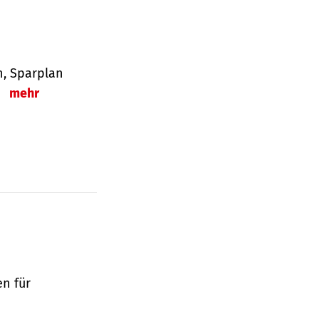
en, Sparplan
.
mehr
en für