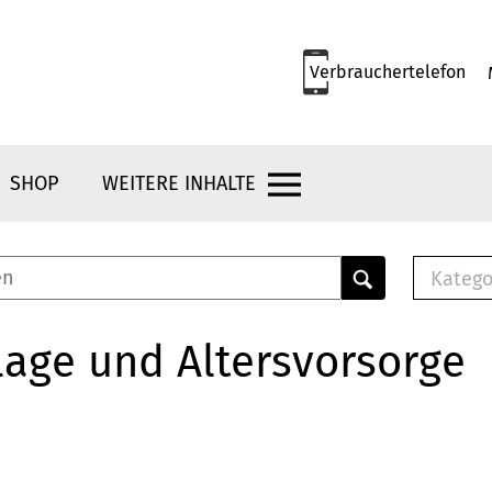
Verbrauchertelefon
SHOP
WEITERE INHALTE
Katego
E-B
Mus
age und Altersvorsorge
E-B
Che
Bro
Bu