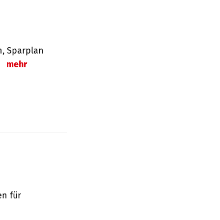
en, Sparplan
.
mehr
en für