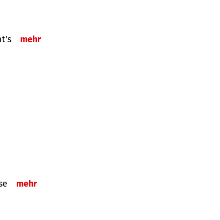
ht's
mehr
sse
mehr