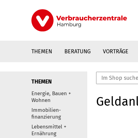
Direkt
zum
Inhalt
THEMEN
BERATUNG
VORTRÄGE
THEMEN
nstaltungen
Energie, Bauen +
Geldanl
0
Wohnen
Elemente
Immobilien-
finanzierung
Lebensmittel +
Ernährung