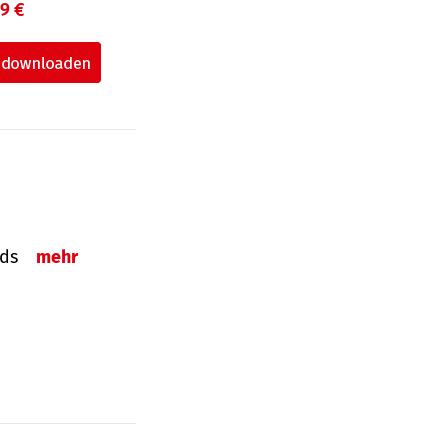
99 €
onds
mehr