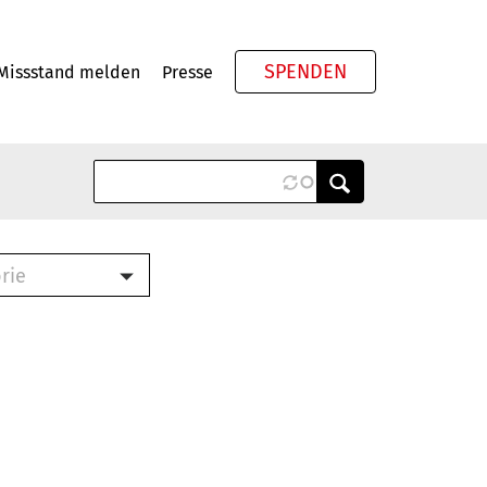
SPENDEN
Missstand melden
Presse
Meta
rie
ook (PDF)
terbrief (RTF)
roschüre (PDF)
cklisten (PDF)
schüre
ch