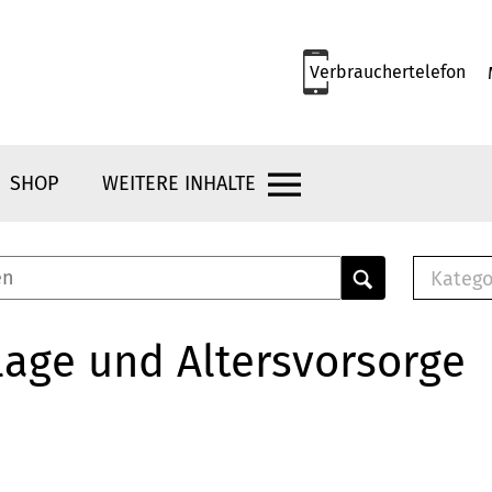
Verbrauchertelefon
SHOP
WEITERE INHALTE
Katego
E-B
Mus
age und Altersvorsorge
E-B
Che
Bro
Bu