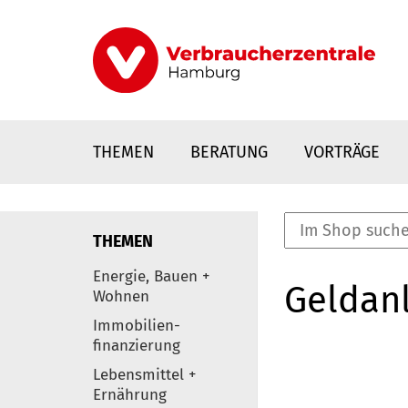
Direkt
zum
Inhalt
THEMEN
BERATUNG
VORTRÄGE
THEMEN
nstaltungen
Energie, Bauen +
Geldanl
0
Wohnen
Elemente
Immobilien-
finanzierung
Lebensmittel +
Ernährung