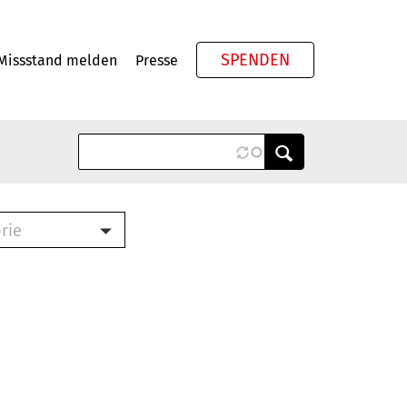
SPENDEN
Missstand melden
Presse
Meta
rie
ook (PDF)
terbrief (RTF)
roschüre (PDF)
cklisten (PDF)
schüre
ch