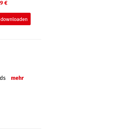
99 €
onds
mehr