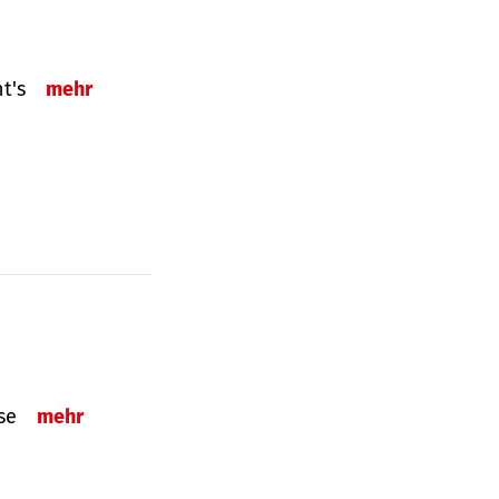
ht's
mehr
sse
mehr