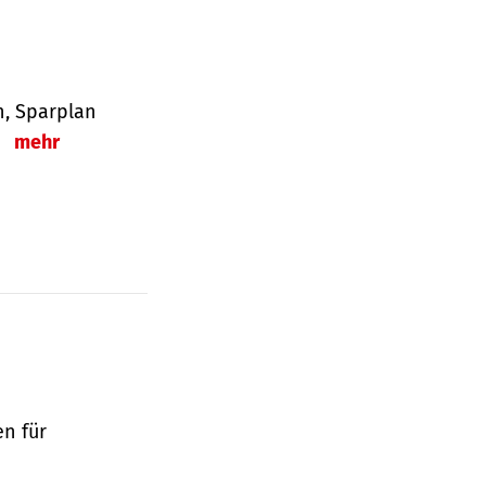
en, Sparplan
.
mehr
en für