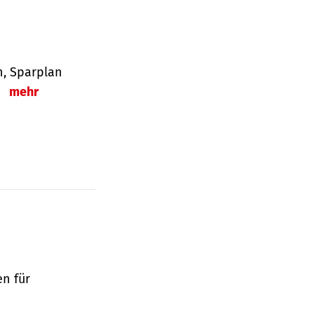
en, Sparplan
.
mehr
en für