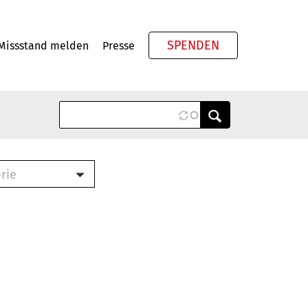
SPENDEN
Missstand melden
Presse
Meta
rie
ook (PDF)
terbrief (RTF)
roschüre (PDF)
cklisten (PDF)
schüre
ch