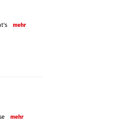
ht's
mehr
sse
mehr