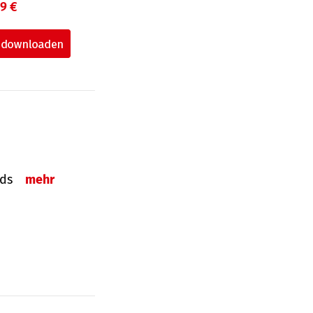
99 €
onds
mehr