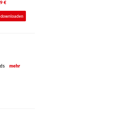
99 €
onds
mehr