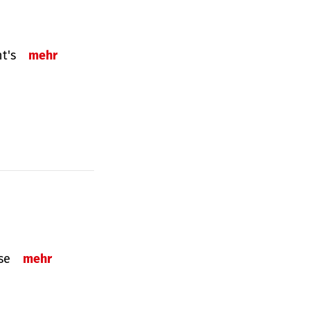
ht's
mehr
sse
mehr