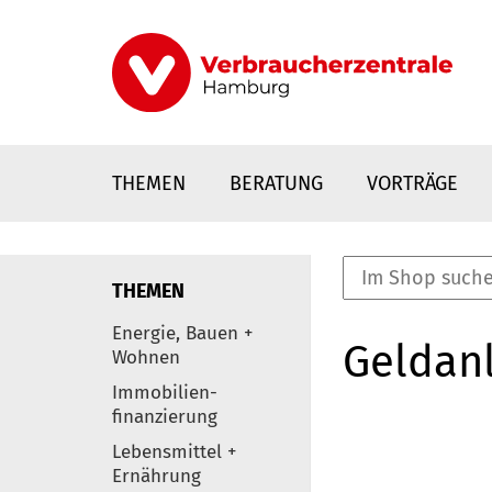
Direkt
zum
Inhalt
THEMEN
BERATUNG
VORTRÄGE
THEMEN
nstaltungen
Energie, Bauen +
Geldanl
0
Wohnen
Elemente
Immobilien-
finanzierung
Lebensmittel +
Ernährung