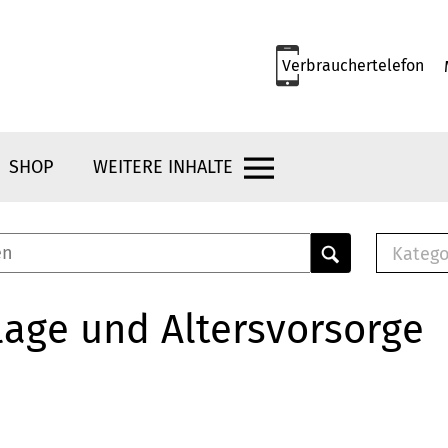
Verbrauchertelefon
SHOP
WEITERE INHALTE
Katego
E-B
Mus
age und Altersvorsorge
E-B
Che
Bro
Bu