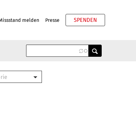
SPENDEN
Missstand melden
Presse
Meta
rie
ook (PDF)
terbrief (RTF)
roschüre (PDF)
cklisten (PDF)
schüre
ch