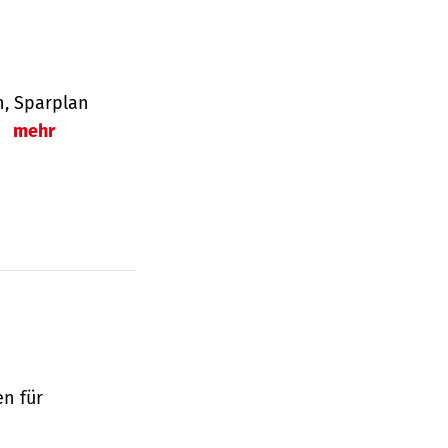
en, Sparplan
.
mehr
en für