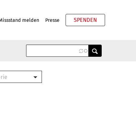
SPENDEN
Missstand melden
Presse
Meta
rie
ook (PDF)
terbrief (RTF)
roschüre (PDF)
cklisten (PDF)
schüre
ch