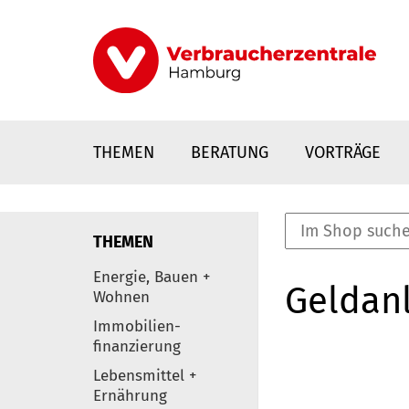
Direkt
zum
Inhalt
THEMEN
BERATUNG
VORTRÄGE
THEMEN
nstaltungen
Energie, Bauen +
Geldanl
0
Wohnen
Elemente
Immobilien-
finanzierung
Lebensmittel +
Ernährung