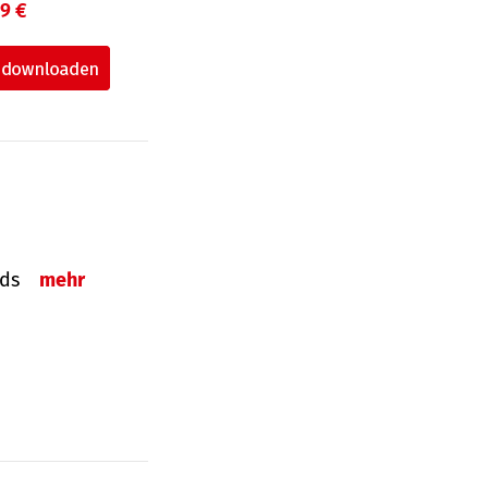
99 €
onds
mehr