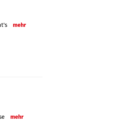
ht's
mehr
sse
mehr