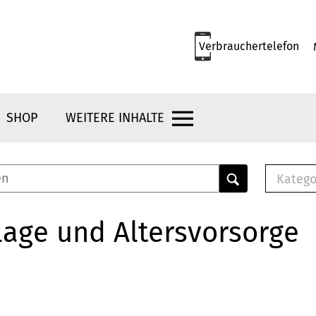
Verbrauchertelefon
SHOP
WEITERE INHALTE
Katego
E-B
Mus
age und Altersvorsorge
E-B
Che
Bro
Bu