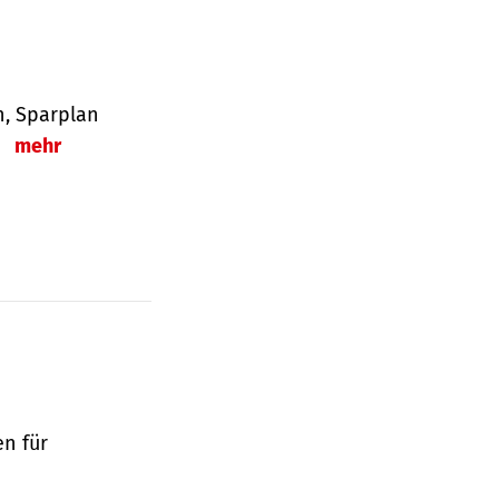
en, Sparplan
.
mehr
en für