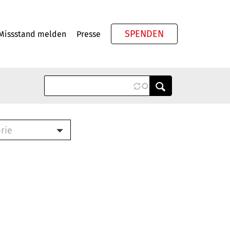
SPENDEN
Missstand melden
Presse
Meta
rie
ook (PDF)
terbrief (RTF)
roschüre (PDF)
cklisten (PDF)
schüre
ch