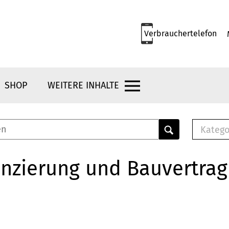
Verbrauchertelefon
SHOP
WEITERE INHALTE
Katego
E-B
Mus
nzierung und Bauvertrag
E-B
Che
Bro
Bu