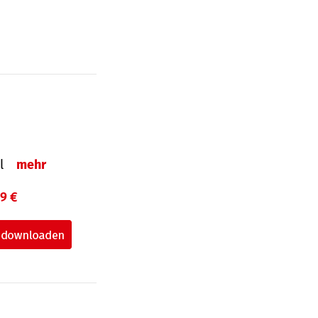
el
mehr
99 €