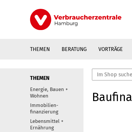
Direkt
zum
Inhalt
THEMEN
BERATUNG
VORTRÄGE
THEMEN
nstaltungen
Energie, Bauen +
Baufina
0
Wohnen
Elemente
Immobilien-
finanzierung
Lebensmittel +
Ernährung