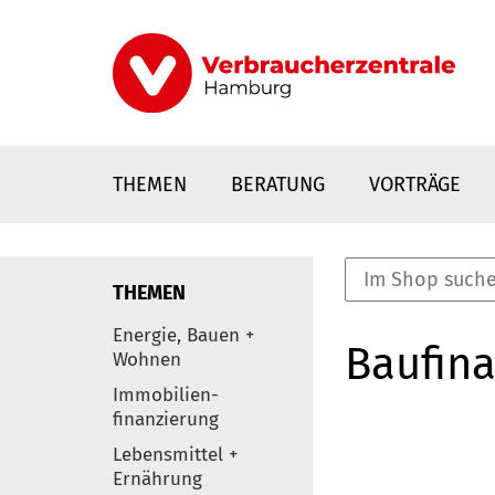
Direkt
zum
Inhalt
THEMEN
BERATUNG
VORTRÄGE
THEMEN
nstaltungen
Energie, Bauen +
Baufina
0
Wohnen
Elemente
Immobilien-
finanzierung
Lebensmittel +
Ernährung