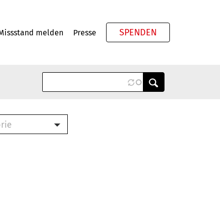
SPENDEN
Missstand melden
Presse
Meta
rie
ook (PDF)
terbrief (RTF)
roschüre (PDF)
cklisten (PDF)
schüre
ch