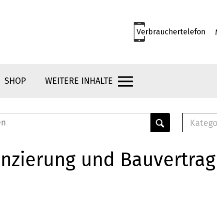
Verbrauchertelefon
SHOP
WEITERE INHALTE
Katego
E-B
Mus
nzierung und Bauvertrag
E-B
Che
Bro
Bu