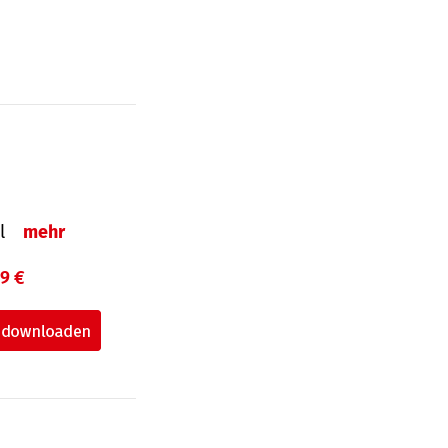
el
mehr
99 €