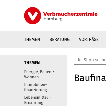
Direkt
zum
Inhalt
THEMEN
BERATUNG
VORTRÄGE
THEMEN
nstaltungen
Energie, Bauen +
Baufina
0
Wohnen
Elemente
Immobilien-
finanzierung
Lebensmittel +
Ernährung