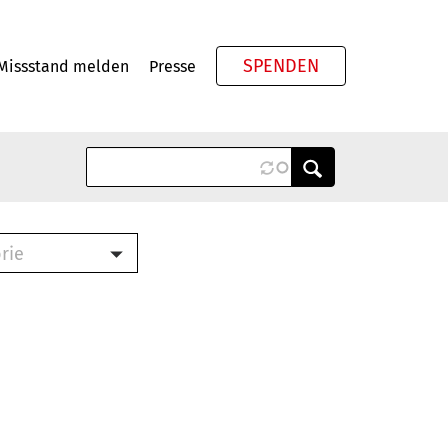
SPENDEN
Missstand melden
Presse
Meta
rie
ook (PDF)
terbrief (RTF)
roschüre (PDF)
cklisten (PDF)
schüre
ch