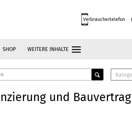
Verbrauchertelefon
SHOP
WEITERE INHALTE
Katego
E-B
Mus
nzierung und Bauvertrag
E-B
Che
Bro
Bu