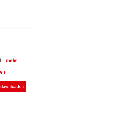
el
mehr
99 €