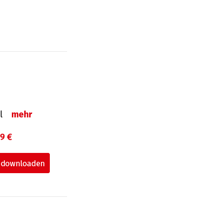
el
mehr
99 €