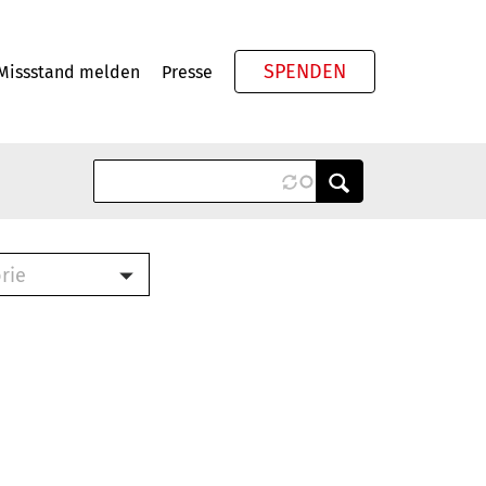
SPENDEN
Missstand melden
Presse
Meta
rie
ook (PDF)
terbrief (RTF)
roschüre (PDF)
cklisten (PDF)
schüre
ch