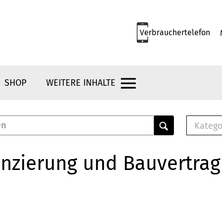
Verbrauchertelefon
SHOP
WEITERE INHALTE
Katego
E-B
Mus
nzierung und Bauvertrag
E-B
Che
Bro
Bu