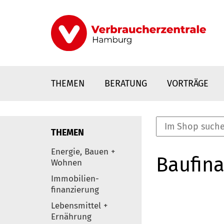
Direkt
zum
Inhalt
THEMEN
BERATUNG
VORTRÄGE
THEMEN
nstaltungen
Energie, Bauen +
Baufina
0
Wohnen
Elemente
Immobilien-
finanzierung
Lebensmittel +
Ernährung