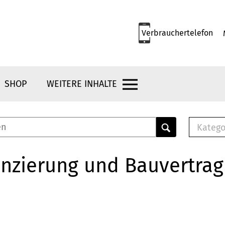
Verbrauchertelefon
SHOP
WEITERE INHALTE
Katego
E-B
Mus
nzierung und Bauvertrag
E-B
Che
Bro
Bu