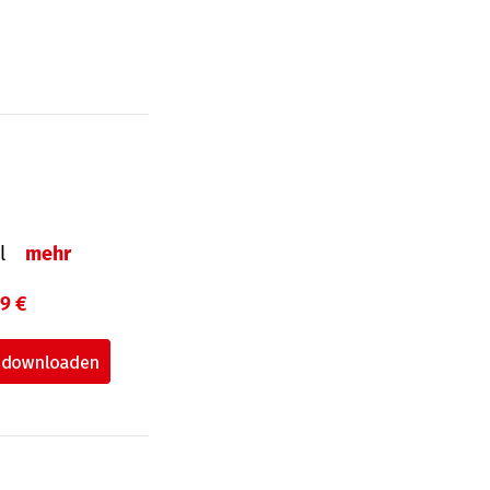
el
mehr
99 €