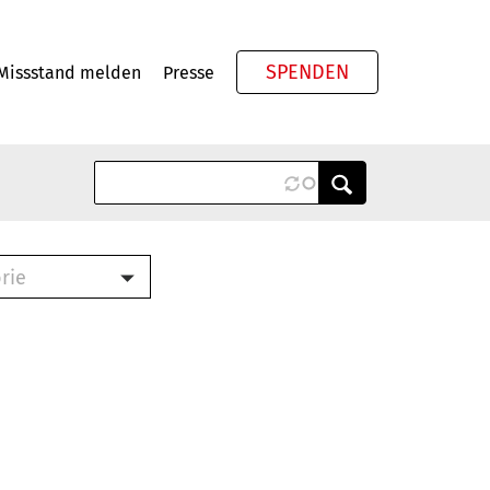
SPENDEN
Missstand melden
Presse
Meta
rie
ook (PDF)
terbrief (RTF)
roschüre (PDF)
cklisten (PDF)
schüre
ch