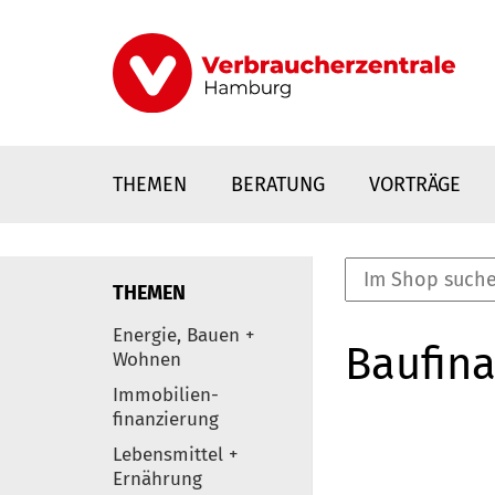
Direkt
zum
Inhalt
THEMEN
BERATUNG
VORTRÄGE
THEMEN
nstaltungen
Energie, Bauen +
Baufina
0
Wohnen
Elemente
Immobilien-
finanzierung
Lebensmittel +
Ernährung