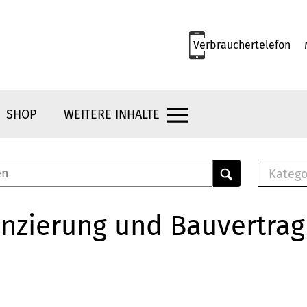
Verbrauchertelefon
SHOP
WEITERE INHALTE
Katego
E-B
Mus
nzierung und Bauvertrag
E-B
Che
Bro
Bu