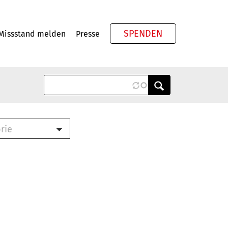
SPENDEN
Missstand melden
Presse
Meta
rie
ook (PDF)
terbrief (RTF)
roschüre (PDF)
cklisten (PDF)
schüre
ch