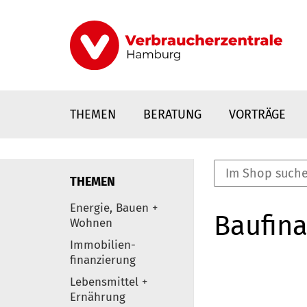
Direkt
zum
Inhalt
THEMEN
BERATUNG
VORTRÄGE
THEMEN
nstaltungen
Energie, Bauen +
Baufina
0
Wohnen
Elemente
Immobilien-
finanzierung
Lebensmittel +
Ernährung