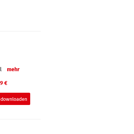
el
mehr
99 €