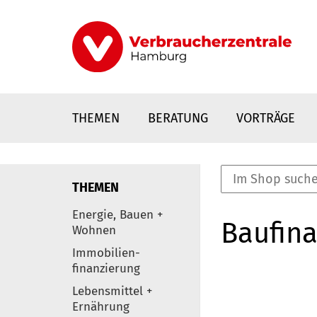
Direkt
zum
Inhalt
THEMEN
BERATUNG
VORTRÄGE
THEMEN
nstaltungen
Energie, Bauen +
Baufina
0
Wohnen
Elemente
Immobilien-
finanzierung
Lebensmittel +
Ernährung