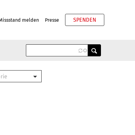
SPENDEN
Missstand melden
Presse
Meta
rie
ook (PDF)
terbrief (RTF)
roschüre (PDF)
cklisten (PDF)
schüre
ch