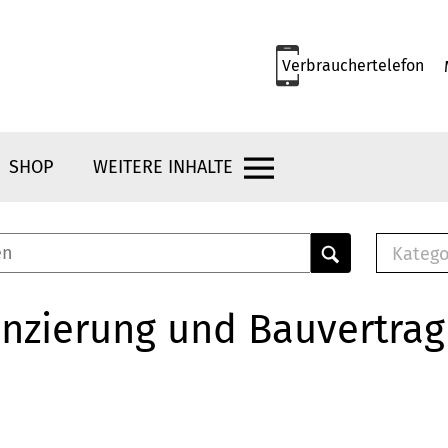
Verbrauchertelefon
SHOP
WEITERE INHALTE
Katego
E-B
Mus
nzierung und Bauvertrag
E-B
Che
Bro
Bu