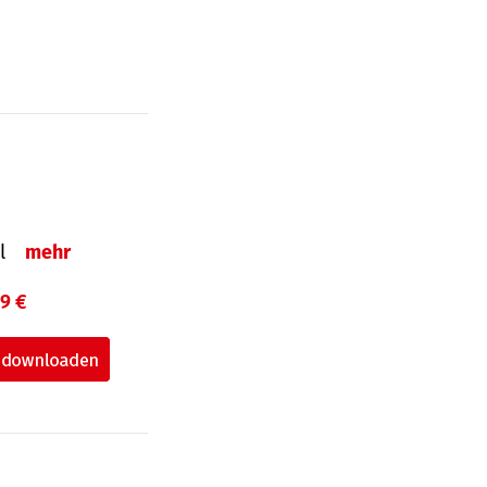
el
mehr
99 €