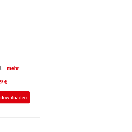
el
mehr
99 €