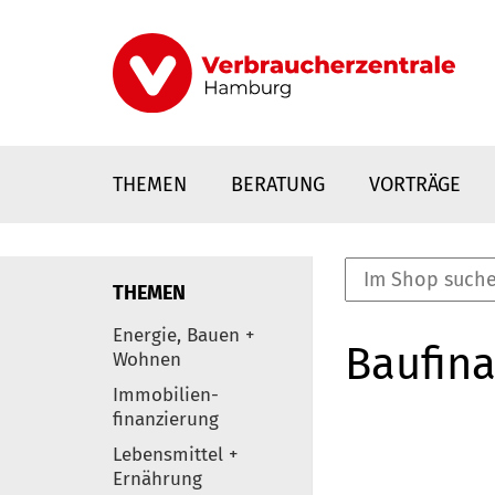
Direkt
zum
Inhalt
THEMEN
BERATUNG
VORTRÄGE
THEMEN
nstaltungen
Energie, Bauen +
Baufina
0
Wohnen
Elemente
Immobilien-
finanzierung
Lebensmittel +
Ernährung