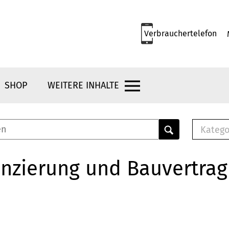
Verbrauchertelefon
SHOP
WEITERE INHALTE
Katego
E-B
Mus
nzierung und Bauvertrag
E-B
Che
Bro
Bu