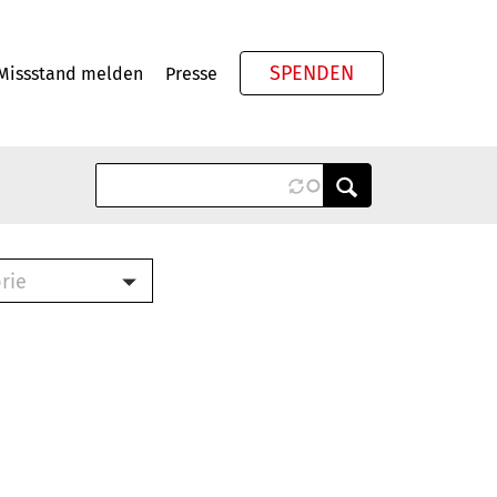
SPENDEN
Missstand melden
Presse
Meta
rie
ook (PDF)
terbrief (RTF)
roschüre (PDF)
cklisten (PDF)
schüre
ch