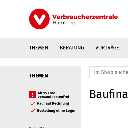
Direkt
zum
Inhalt
THEMEN
BERATUNG
VORTRÄGE
THEMEN
nstaltungen
Baufina
0
Ab 15 Euro
versandkostenfrei
Elemente
Kauf auf Rechnung
Bestellung ohne Login