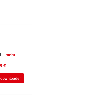
el
mehr
99 €