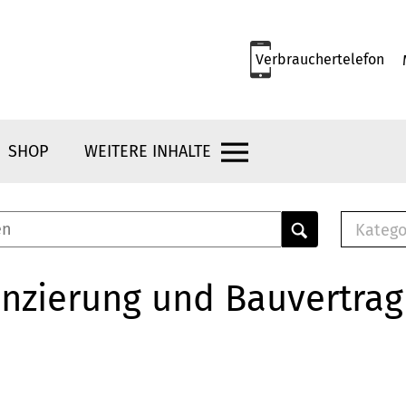
Verbrauchertelefon
SHOP
WEITERE INHALTE
Katego
E-B
Mus
nzierung und Bauvertrag
E-B
Che
Bro
Bu