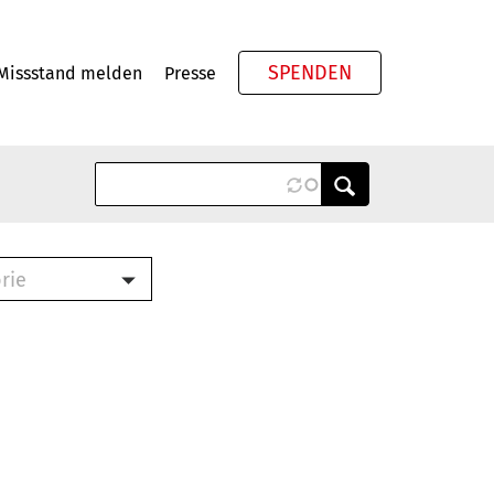
SPENDEN
Missstand melden
Presse
Meta
rie
ook (PDF)
terbrief (RTF)
roschüre (PDF)
cklisten (PDF)
schüre
ch