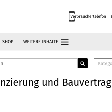
Verbrauchertelefon
SHOP
WEITERE INHALTE
Katego
E-B
Mus
nzierung und Bauvertrag
E-B
Che
Bro
Bu