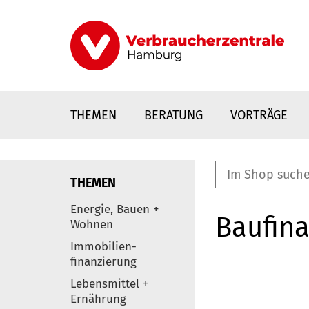
Direkt
zum
Inhalt
THEMEN
BERATUNG
VORTRÄGE
THEMEN
nstaltungen
Energie, Bauen +
Baufina
0
Wohnen
Elemente
Immobilien-
finanzierung
Lebensmittel +
Ernährung