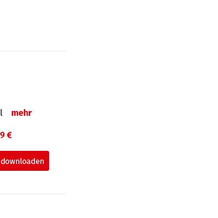
el
mehr
99 €