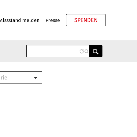
SPENDEN
Missstand melden
Presse
Meta
rie
ook (PDF)
terbrief (RTF)
roschüre (PDF)
cklisten (PDF)
schüre
ch