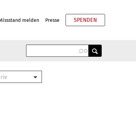
SPENDEN
Missstand melden
Presse
Meta
rie
ook (PDF)
terbrief (RTF)
roschüre (PDF)
cklisten (PDF)
schüre
ch