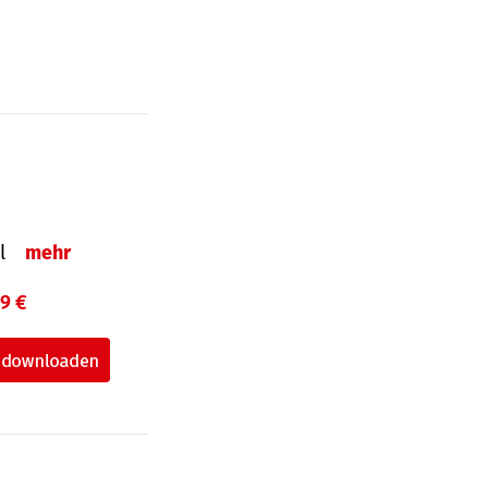
el
mehr
99 €