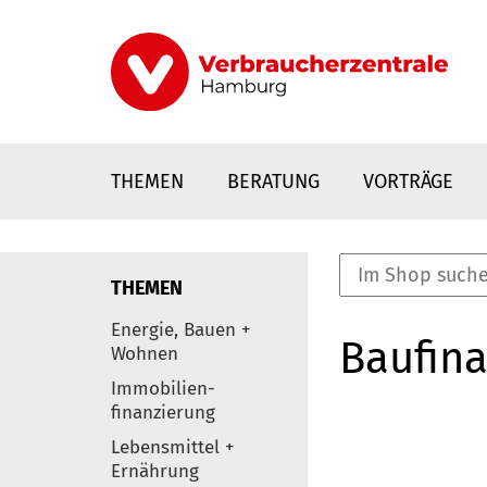
Direkt
zum
Inhalt
THEMEN
BERATUNG
VORTRÄGE
THEMEN
nstaltungen
Energie, Bauen +
Baufina
0
Wohnen
Elemente
Immobilien-
finanzierung
Lebensmittel +
Ernährung