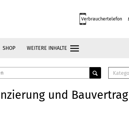
Verbrauchertelefon
SHOP
WEITERE INHALTE
Katego
E-B
Mus
nzierung und Bauvertrag
E-B
Che
Bro
Bu