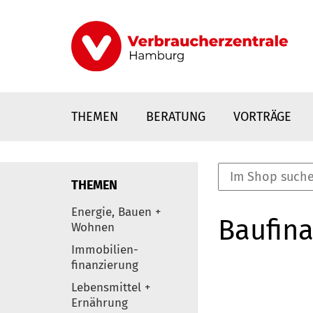
Direkt
zum
Inhalt
THEMEN
BERATUNG
VORTRÄGE
THEMEN
nstaltungen
Energie, Bauen +
Baufina
0
Wohnen
Elemente
Immobilien-
finanzierung
Lebensmittel +
Ernährung