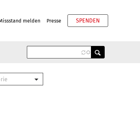
SPENDEN
Missstand melden
Presse
Meta
rie
ook (PDF)
terbrief (RTF)
roschüre (PDF)
cklisten (PDF)
schüre
ch