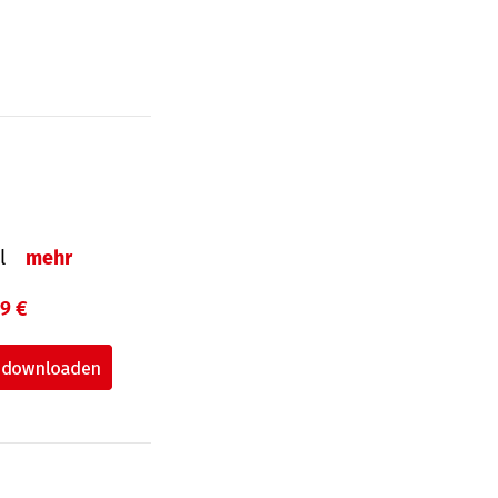
el
mehr
99 €