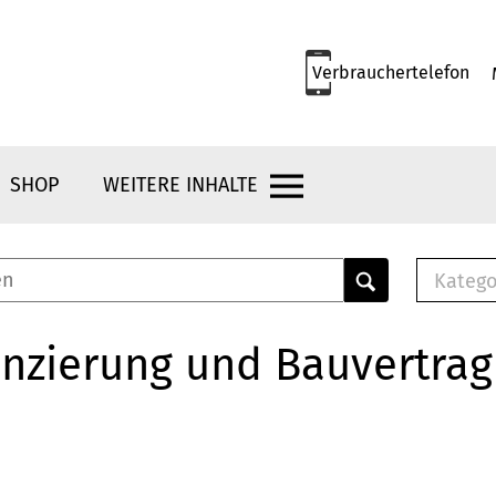
Verbrauchertelefon
SHOP
WEITERE INHALTE
Katego
E-B
Mus
nzierung und Bauvertrag
E-B
Che
Bro
Bu