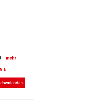
el
mehr
99 €