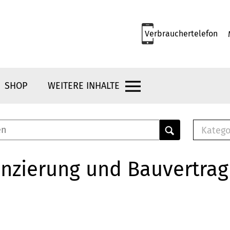
Verbrauchertelefon
SHOP
WEITERE INHALTE
Katego
E-B
Mus
nzierung und Bauvertrag
E-B
Che
Bro
Bu