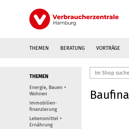
Direkt
zum
Inhalt
THEMEN
BERATUNG
VORTRÄGE
THEMEN
nstaltungen
Energie, Bauen +
Baufina
0
Wohnen
Elemente
Immobilien-
finanzierung
Lebensmittel +
Ernährung