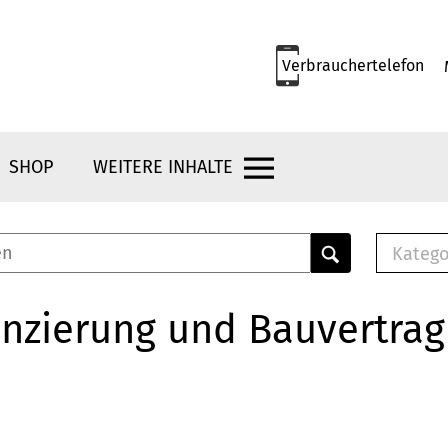
Verbrauchertelefon
SHOP
WEITERE INHALTE
Katego
E-B
Mus
nzierung und Bauvertrag
E-B
Che
Bro
Bu