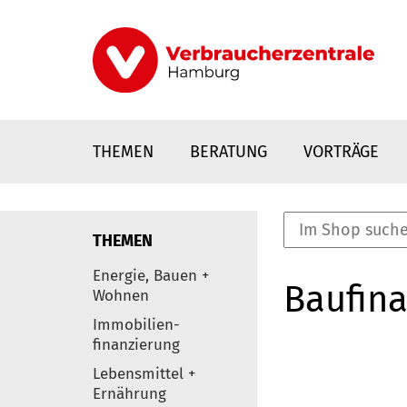
Direkt
zum
Inhalt
THEMEN
BERATUNG
VORTRÄGE
THEMEN
nstaltungen
Energie, Bauen +
Baufina
0
Wohnen
Elemente
Immobilien-
finanzierung
Lebensmittel +
Ernährung