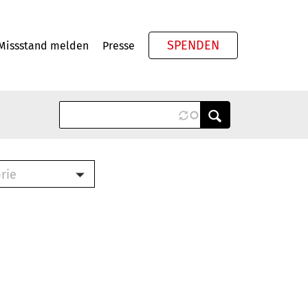
SPENDEN
Missstand melden
Presse
Meta
rie
ook (PDF)
terbrief (RTF)
roschüre (PDF)
cklisten (PDF)
schüre
ch