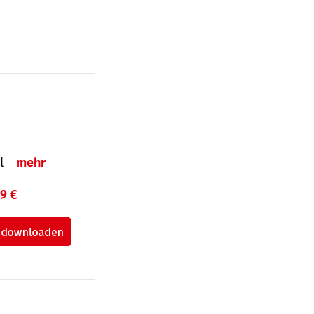
el
mehr
99 €