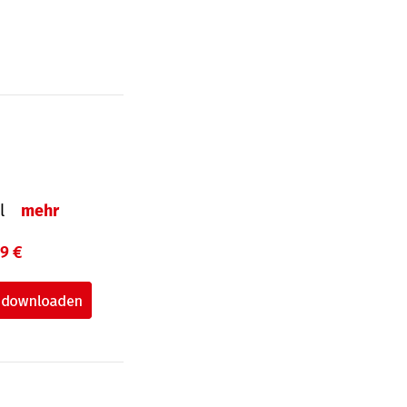
el
mehr
99 €