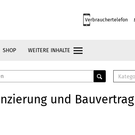
Verbrauchertelefon
SHOP
WEITERE INHALTE
Katego
E-B
Mus
nzierung und Bauvertrag
E-B
Che
Bro
Bu