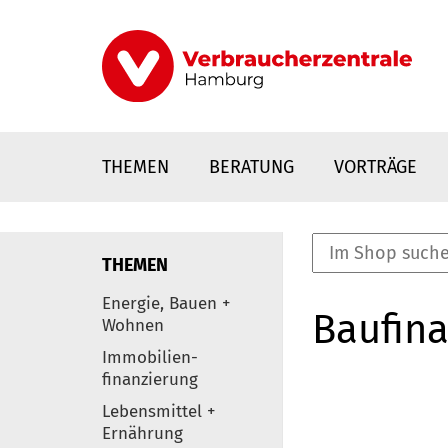
Direkt
zum
Inhalt
THEMEN
BERATUNG
VORTRÄGE
THEMEN
nstaltungen
Energie, Bauen +
Baufina
0
Wohnen
Elemente
Immobilien-
finanzierung
Lebensmittel +
Ernährung