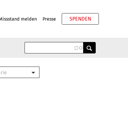
SPENDEN
Missstand melden
Presse
Meta
rie
ook (PDF)
terbrief (RTF)
roschüre (PDF)
cklisten (PDF)
schüre
ch