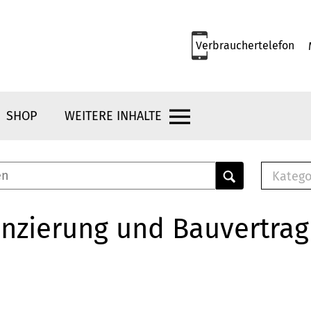
Verbrauchertelefon
SHOP
WEITERE INHALTE
Katego
E-B
Mus
nzierung und Bauvertrag
E-B
Che
Bro
Bu