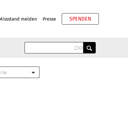
SPENDEN
Missstand melden
Presse
Meta
rie
ook (PDF)
terbrief (RTF)
roschüre (PDF)
cklisten (PDF)
schüre
ch