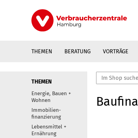
Direkt
zum
Inhalt
THEMEN
BERATUNG
VORTRÄGE
THEMEN
nstaltungen
Energie, Bauen +
Baufina
0
Wohnen
Elemente
Immobilien-
finanzierung
Lebensmittel +
Ernährung