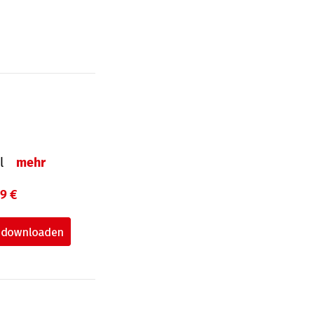
el
mehr
99 €