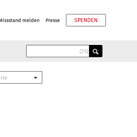
SPENDEN
Missstand melden
Presse
Meta
rie
ook (PDF)
terbrief (RTF)
roschüre (PDF)
cklisten (PDF)
schüre
ch