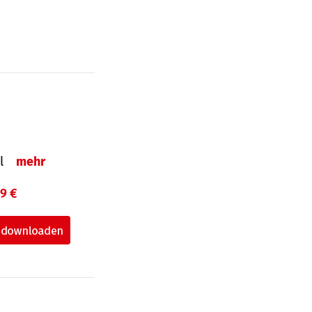
el
mehr
99 €