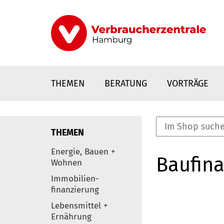
Direkt
zum
Inhalt
THEMEN
BERATUNG
VORTRÄGE
THEMEN
nstaltungen
Energie, Bauen +
Baufina
0
Wohnen
Elemente
Immobilien-
finanzierung
Lebensmittel +
Ernährung