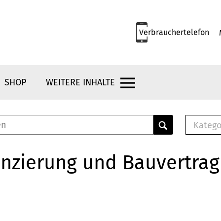
Verbrauchertelefon
SHOP
WEITERE INHALTE
Katego
E-B
Mus
nzierung und Bauvertrag
E-B
Che
Bro
Bu