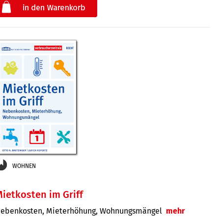
€
der
WOHNEN
ietkosten im Griff
ebenkosten, Mieterhöhung, Wohnungsmängel
mehr