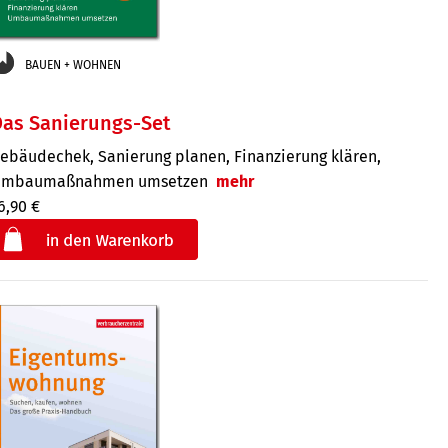
BAUEN + WOHNEN
Das Sanierungs-Set
ebäudechek, Sanierung planen, Finanzierung klären,
mbaumaßnahmen umsetzen
mehr
6,90 €
€
der