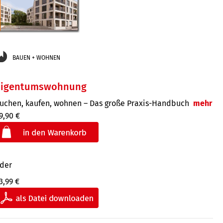
BAUEN + WOHNEN
Eigentumswohnung
uchen, kaufen, wohnen – Das große Praxis-Handbuch
mehr
9,90 €
der
3,99 €