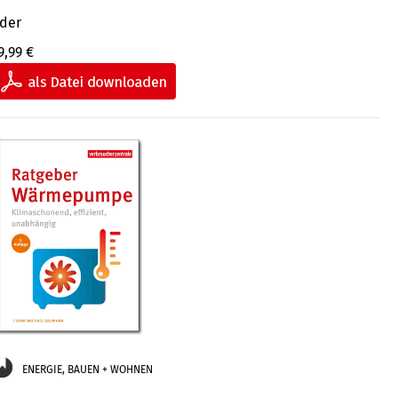
der
9,99 €
ENERGIE, BAUEN + WOHNEN