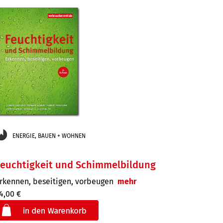
ENERGIE, BAUEN + WOHNEN
Feuchtigkeit und Schimmelbildung
rkennen, beseitigen, vorbeugen
mehr
4,00 €