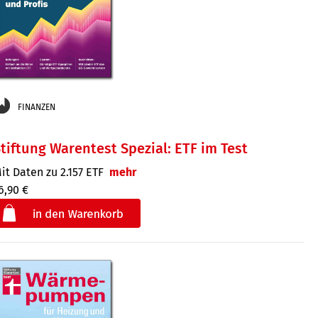
FINANZEN
tiftung Warentest Spezial: ETF im Test
it Daten zu 2.157 ETF
mehr
6,90 €
€
der