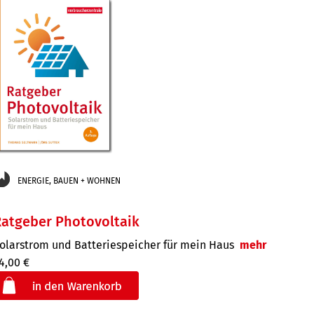
ENERGIE, BAUEN + WOHNEN
atgeber Photovoltaik
olarstrom und Batteriespeicher für mein Haus
mehr
4,00 €