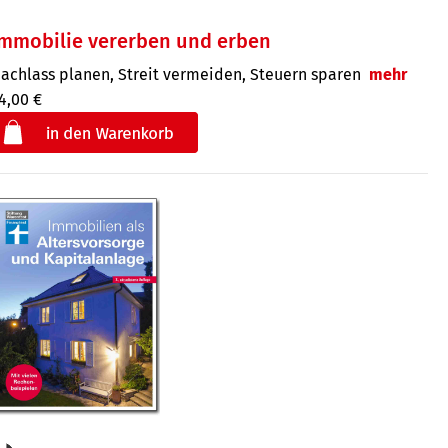
Immobilie vererben und erben
achlass planen, Streit vermeiden, Steuern sparen
mehr
4,00 €
€
der