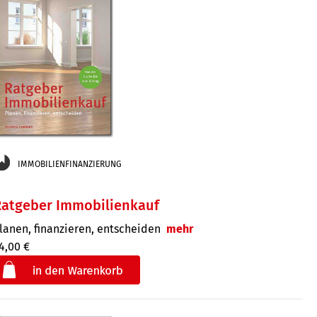
IMMOBILIENFINANZIERUNG
Ratgeber Immobilienkauf
lanen, finanzieren, entscheiden
mehr
4,00 €
€
der