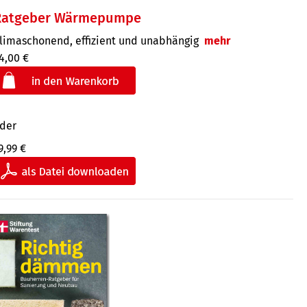
Ratgeber Wärmepumpe
limaschonend, effizient und unabhängig
mehr
4,00 €
der
9,99 €