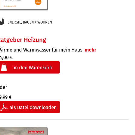
ENERGIE, BAUEN + WOHNEN
Ratgeber Heizung
ärme und Warmwasser für mein Haus
mehr
4,00 €
der
9,99 €