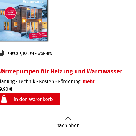
ENERGIE, BAUEN + WOHNEN
Wärmepumpen für Heizung und Warmwasser
lanung • Technik • Kosten • Förderung
mehr
9,90 €
€
der
nach oben