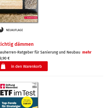
NEUAUFLAGE
Richtig dämmen
auherren-Ratgeber für Sanierung und Neubau
mehr
9,90 €
€
der