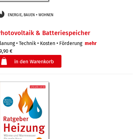
ENERGIE, BAUEN + WOHNEN
hotovoltaik & Batteriespeicher
lanung • Technik • Kosten • Förderung
mehr
9,90 €
€
der