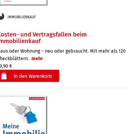
IMMOBILIENKAUF
osten- und Vertragsfallen beim
Immobilienkauf
aus oder Wohnung – neu oder gebraucht. Mit mehr als 120
heck­blättern.
mehr
9,90 €
€
der