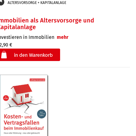
ALTERSVORSORGE + KAPITALANLAGE
mmobilien als Altersvorsorge und
apitalanlage
nvestieren in Immobilien
mehr
2,90 €
€
der