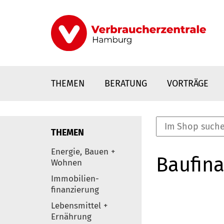
Direkt
zum
Inhalt
THEMEN
BERATUNG
VORTRÄGE
THEMEN
nstaltungen
Energie, Bauen +
Baufina
0
Wohnen
Elemente
Immobilien-
finanzierung
Lebensmittel +
Ernährung