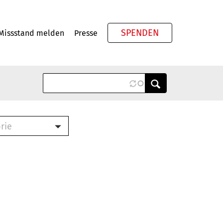
SPENDEN
Missstand melden
Presse
Meta
rie
ook (PDF)
terbrief (RTF)
roschüre (PDF)
cklisten (PDF)
schüre
ch