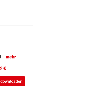
el
mehr
99 €