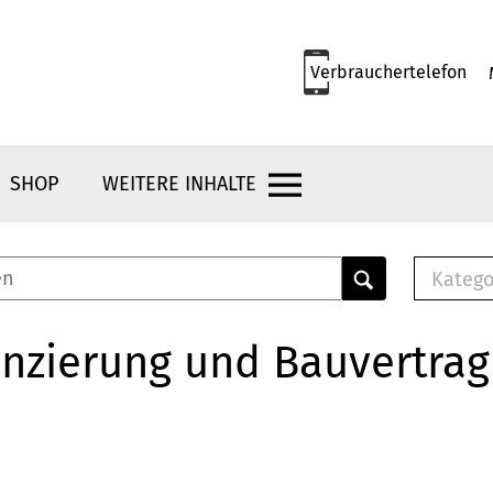
Verbrauchertelefon
SHOP
WEITERE INHALTE
Katego
E-B
Mus
nzierung und Bauvertrag
E-B
Che
Bro
Bu