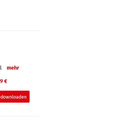
el
mehr
99 €