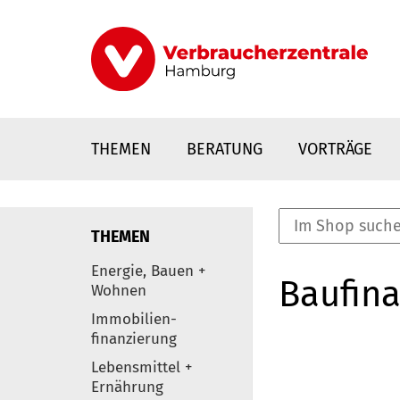
Direkt
zum
Inhalt
THEMEN
BERATUNG
VORTRÄGE
THEMEN
nstaltungen
Energie, Bauen +
Baufina
0
Wohnen
Elemente
Immobilien-
finanzierung
Lebensmittel +
Ernährung