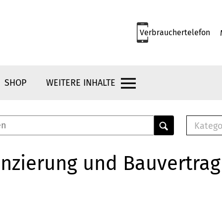
Verbrauchertelefon
SHOP
WEITERE INHALTE
Katego
E-B
Mus
nzierung und Bauvertrag
E-B
Che
Bro
Bu