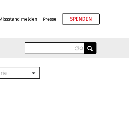
SPENDEN
Missstand melden
Presse
Meta
rie
ook (PDF)
terbrief (RTF)
roschüre (PDF)
cklisten (PDF)
schüre
ch