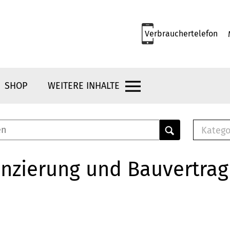
Verbrauchertelefon
SHOP
WEITERE INHALTE
Katego
E-B
Mus
nzierung und Bauvertrag
E-B
Che
Bro
Bu