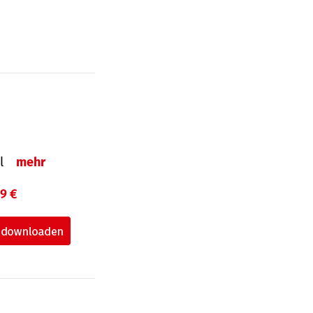
el
mehr
99 €