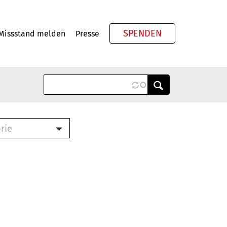
SPENDEN
Missstand melden
Presse
Meta
rie
ook (PDF)
terbrief (RTF)
roschüre (PDF)
cklisten (PDF)
schüre
ch