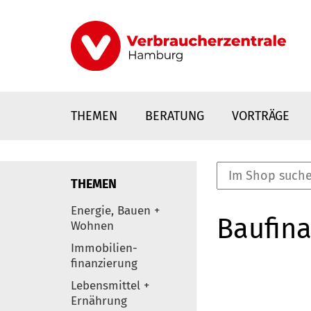
Direkt
zum
Inhalt
THEMEN
BERATUNG
VORTRÄGE
THEMEN
nstaltungen
Energie, Bauen +
Baufina
0
Wohnen
Elemente
Immobilien-
finanzierung
Lebensmittel +
Ernährung