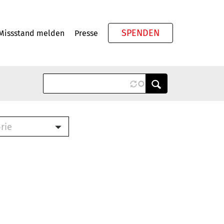
SPENDEN
Missstand melden
Presse
Meta
rie
ook (PDF)
terbrief (RTF)
roschüre (PDF)
cklisten (PDF)
schüre
ch