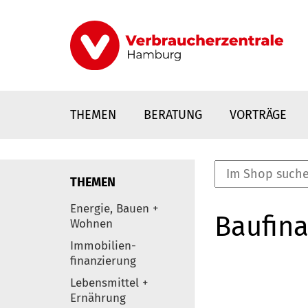
Direkt
zum
Inhalt
THEMEN
BERATUNG
VORTRÄGE
THEMEN
nstaltungen
Energie, Bauen +
Baufina
0
Wohnen
Elemente
Immobilien-
finanzierung
Lebensmittel +
Ernährung