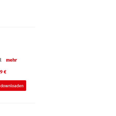
el
mehr
99 €