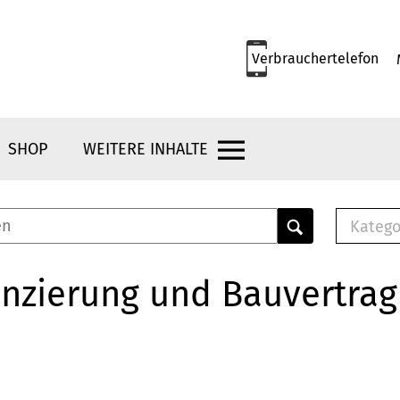
Verbrauchertelefon
SHOP
WEITERE INHALTE
Katego
E-B
Mus
nzierung und Bauvertrag
E-B
Che
Bro
Bu