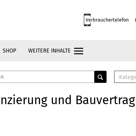
Verbrauchertelefon
SHOP
WEITERE INHALTE
Katego
E-B
Mus
nzierung und Bauvertrag
E-B
Che
Bro
Bu