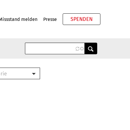
SPENDEN
Missstand melden
Presse
Meta
rie
ook (PDF)
terbrief (RTF)
roschüre (PDF)
cklisten (PDF)
schüre
ch