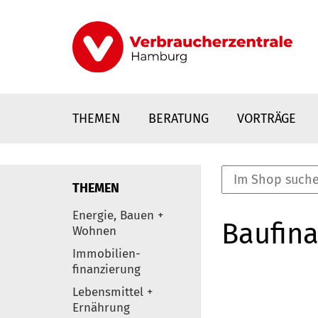
Direkt
zum
Inhalt
THEMEN
BERATUNG
VORTRÄGE
THEMEN
nstaltungen
Energie, Bauen +
Baufina
0
Wohnen
Elemente
Immobilien-
finanzierung
Lebensmittel +
Ernährung