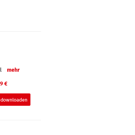
el
mehr
99 €