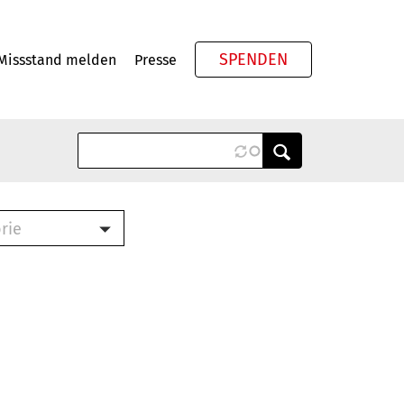
SPENDEN
Missstand melden
Presse
Meta
rie
ook (PDF)
terbrief (RTF)
roschüre (PDF)
cklisten (PDF)
schüre
ch