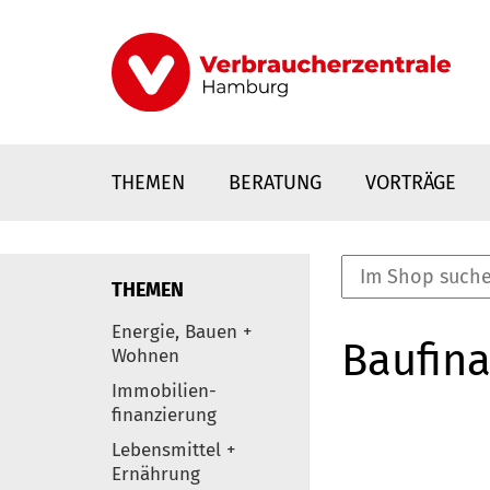
Direkt
zum
Inhalt
THEMEN
BERATUNG
VORTRÄGE
THEMEN
nstaltungen
Energie, Bauen +
Baufina
0
Wohnen
Elemente
Immobilien-
finanzierung
Lebensmittel +
Ernährung