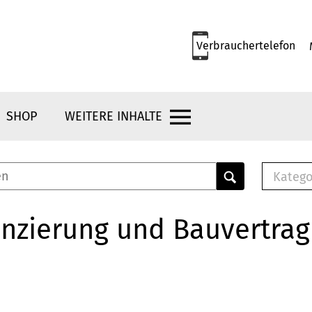
Verbrauchertelefon
SHOP
WEITERE INHALTE
Katego
E-B
Mus
nzierung und Bauvertrag
E-B
Che
Bro
Bu