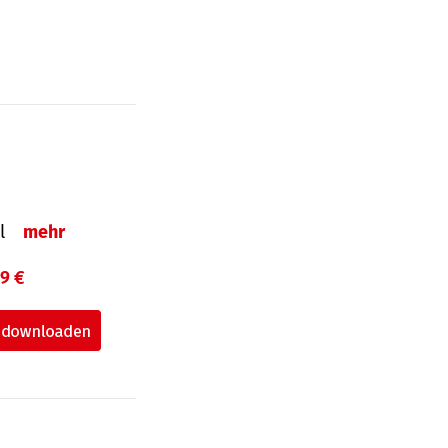
el
mehr
99 €