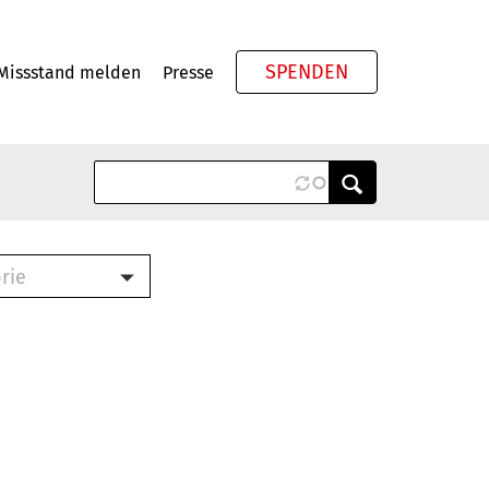
SPENDEN
Missstand melden
Presse
Meta
rie
ook (PDF)
terbrief (RTF)
roschüre (PDF)
cklisten (PDF)
schüre
ch