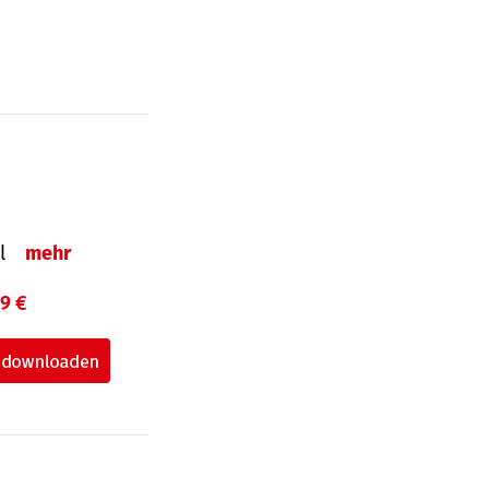
el
mehr
99 €