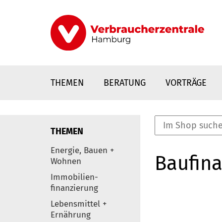
Direkt
zum
Inhalt
THEMEN
BERATUNG
VORTRÄGE
THEMEN
nstaltungen
Energie, Bauen +
Baufina
0
Wohnen
Elemente
Immobilien-
finanzierung
Lebensmittel +
Ernährung