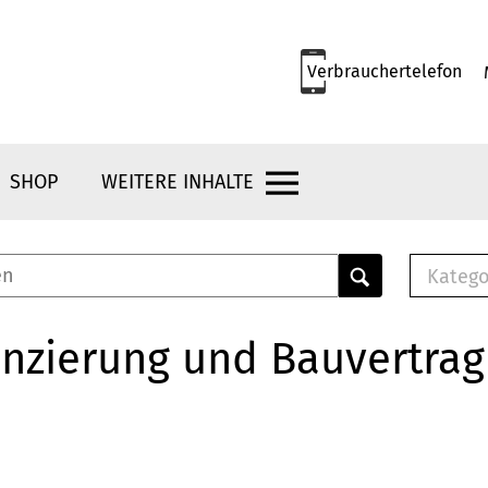
Verbrauchertelefon
SHOP
WEITERE INHALTE
Katego
E-B
Mus
nzierung und Bauvertrag
E-B
Che
Bro
Bu